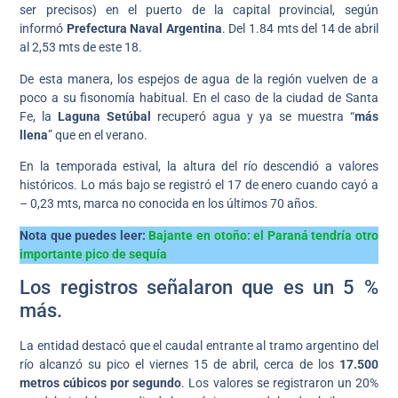
ser precisos) en el puerto de la capital provincial, según
informó
Prefectura Naval Argentina
. Del 1.84 mts del 14 de abril
al 2,53 mts de este 18.
De esta manera, los espejos de agua de la región vuelven de a
poco a su fisonomía habitual. En el caso de la ciudad de Santa
Fe, la
Laguna Setúbal
recuperó agua y ya se muestra “
más
llena
” que en el verano.
En la temporada estival, la altura del río descendió a valores
históricos. Lo más bajo se registró el 17 de enero cuando cayó a
– 0,23 mts, marca no conocida en los últimos 70 años.
Nota que puedes leer:
Bajante en otoño: el Paraná tendría otro
importante pico de sequía
Los registros señalaron que es un 5 %
más.
La entidad destacó que el caudal entrante al tramo argentino del
río alcanzó su pico el viernes 15 de abril, cerca de los
17.500
metros cúbicos por segundo
. Los valores se registraron un 20%