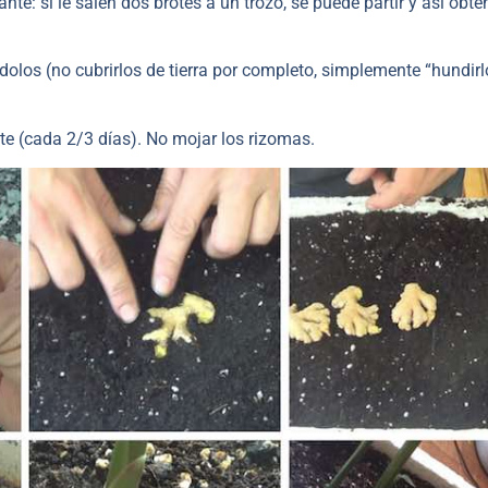
nte: si le salen dos brotes a un trozo, se puede partir y así obte
ndolos (no cubrirlos de tierra por completo, simplemente “hundirl
te (cada 2/3 días). No mojar los rizomas.