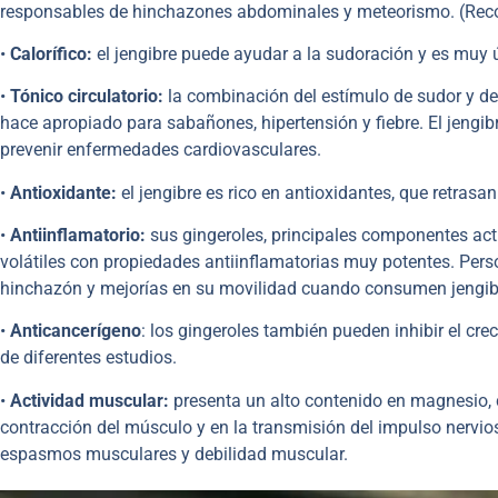
responsables de hinchazones abdominales y meteorismo. (Rec
•
Calorífico:
el jengibre puede ayudar a la sudoración y es muy út
•
Tónico circulatorio:
la combinación del estímulo de sudor y del 
hace apropiado para sabañones, hipertensión y fiebre. El jengib
prevenir enfermedades cardiovasculares.
•
Antioxidante:
el jengibre es rico en antioxidantes, que retrasa
•
Antiinflamatorio:
sus gingeroles, principales componentes acti
volátiles con propiedades antiinflamatorias muy potentes. Perso
hinchazón y mejorías en su movilidad cuando consumen jengib
•
Anticancerígeno
: los gingeroles también pueden inhibir el cre
de diferentes estudios.
•
Actividad muscular:
presenta un alto contenido en magnesio, c
contracción del músculo y en la transmisión del impulso nervios
espasmos musculares y debilidad muscular.