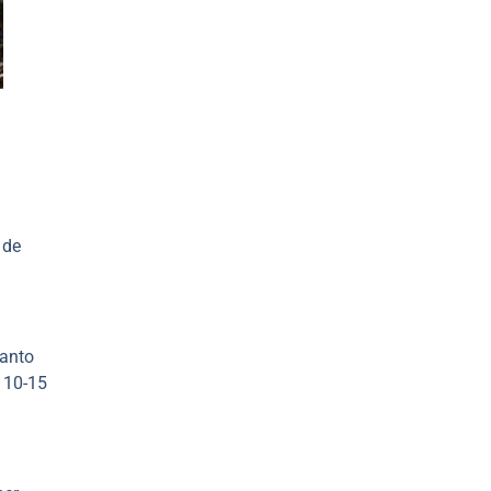
 de
tanto
n 10-15