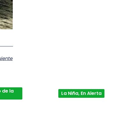
uiente
 de la
La Niña, En Alerta