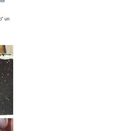
ner
o” un