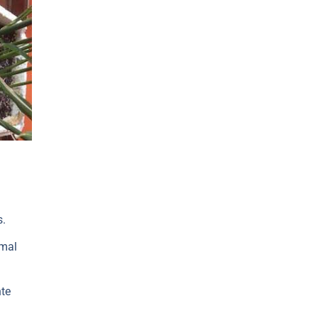
s.
 mal
nte