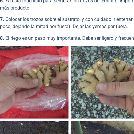
6.
Ya esta todo listo para sembrar los trozos de jengibre. Importa
más producto.
7.
Colocar los trozos sobre el sustrato, y con cuidado ir enterrá
poco, dejando la mitad por fuera). Dejar las yemas por fuera.
8.
El riego es un paso muy importante. Debe ser ligero y frecuen