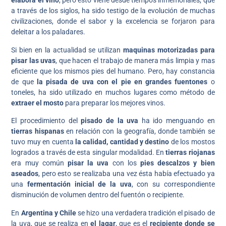
elabora el vino
, pero esto viene desde tiempos inmemoriales, que
a través de los siglos, ha sido testigo de la evolución de muchas
civilizaciones, donde el sabor y la excelencia se forjaron para
deleitar a los paladares.
Si bien en la actualidad se utilizan
maquinas motorizadas para
pisar las uvas
, que hacen el trabajo de manera más limpia y mas
eficiente que los mismos pies del humano. Pero, hay constancia
de que
la pisada de uva con el pie en grandes fuentones
o
toneles, ha sido utilizado en muchos lugares como método de
extraer el mosto
para preparar los mejores vinos.
El procedimiento del
pisado de la uva
ha ido menguando en
tierras hispanas
en relación con la geografía, donde también se
tuvo muy en cuenta
la calidad, cantidad y destino
de los mostos
logrados a través de esta singular modalidad. En
tierras riojanas
era muy común
pisar la uva
con los
pies descalzos y bien
aseados
, pero esto se realizaba una vez ésta había efectuado ya
una
fermentación inicial de la uva
, con su correspondiente
disminución de volumen dentro del fuentón o recipiente.
En
Argentina y Chile
se hizo una verdadera tradición el pisado de
la uva, que se realiza en
el lagar
, que es el
recipiente donde se