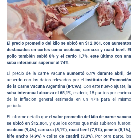
El precio promedio del kilo se ubicó en $12.061, con aumentos
destacados en cortes como osobuco, carnaza y roast beef. El
pollo también subió 8% y el cerdo 1,7%, este último con una
suba interanual superior al 74%.
El precio de la carne vacuna
aumentó 6,1% durante abril
, de
acuerdo con los datos relevados por el
Instituto de Promoción
de la Carne Vacuna Argentina (IPCVA)
. Con este nuevo ajuste,
la
suba interanual alcanza el 65,1%
, es decir, 18 puntos por encima
de la inflación general estimada en un 47% para el mismo
período.
El informe detalla que el
valor promedio del kilo de carne vacuna
se ubicó en $12.061
, y que los cortes que más subieron fueron:
osobuco (9,4%)
,
carnaza (8,1%)
,
roast beef (7,9%)
,
peceto (5,1%)
,
bife ancho (4,9%)
y
colita de cuadril (3,3%)
. Por otra parte, los