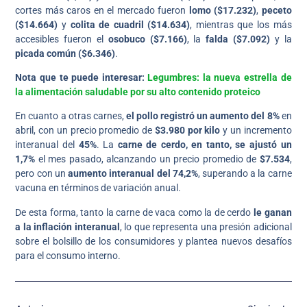
cortes más caros en el mercado fueron
lomo ($17.232)
,
peceto
($14.664)
y
colita de cuadril ($14.634)
, mientras que los más
accesibles fueron el
osobuco ($7.166)
, la
falda ($7.092)
y la
picada común ($6.346)
.
Nota que te puede interesar:
Legumbres: la nueva estrella de
la alimentación saludable por su alto contenido proteico
En cuanto a otras carnes,
el pollo registró un aumento del 8%
en
abril, con un precio promedio de
$3.980 por kilo
y un incremento
interanual del
45%
. La
carne de cerdo, en tanto, se ajustó un
1,7%
el mes pasado, alcanzando un precio promedio de
$7.534
,
pero con un
aumento interanual del 74,2%
, superando a la carne
vacuna en términos de variación anual.
De esta forma, tanto la carne de vaca como la de cerdo
le ganan
a la inflación interanual
, lo que representa una presión adicional
sobre el bolsillo de los consumidores y plantea nuevos desafíos
para el consumo interno.