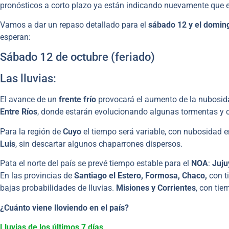
pronósticos a corto plazo ya están indicando nuevamente que e
Vamos a dar un repaso detallado para el
sábado 12 y el domin
esperan:
Sábado 12 de octubre (feriado)
Las lluvias:
El avance de un
frente frío
provocará el aumento de la nubosida
Entre Ríos
, donde estarán evolucionando algunas tormentas y c
Para la región de
Cuyo
el tiempo será variable, con nubosidad 
Luis
, sin descartar algunos chaparrones dispersos.
Pata el norte del país se prevé
tiempo estable para el
NOA
:
Juju
En las provincias de
Santiago el Estero, Formosa, Chaco,
con t
bajas probabilidades de lluvias.
Misiones y Corrientes
, con tie
¿Cuánto viene lloviendo en el país?
Lluvias de los últimos 7 días