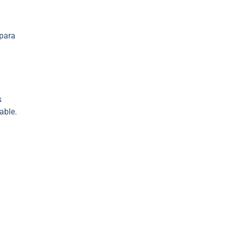
 para
s
able.