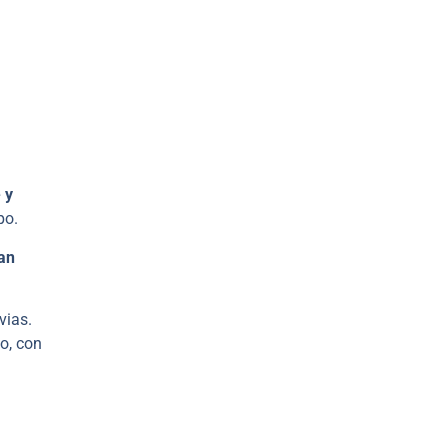
 y
po.
an
vias.
o, con