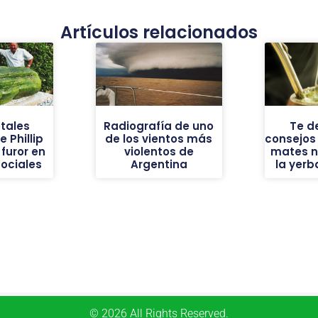
Artículos relacionados
tales
Radiografía de uno
Te d
 Phillip
de los vientos más
consejos
furor en
violentos de
mates n
sociales
Argentina
la yer
© 2026 All Rights Reserved.