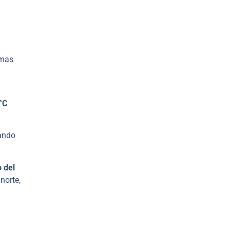
mas
°C
lando
 del
norte,