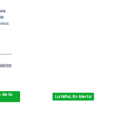
ura
ío
reas.
uiente
 de la
La Niña, En Alerta