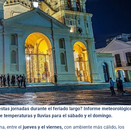
estas jornadas durante el feriado largo? Informe meteorológic
 de temperaturas y lluvias para el sábado y el domingo.
a, entre el
jueves y el viernes,
con ambiente más cálido, los