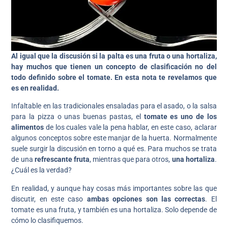
Al igual que la discusión si la palta es una fruta o una hortaliza,
hay muchos que tienen un concepto de clasificación no del
todo definido sobre el tomate. En esta nota te revelamos que
es en realidad.
Infaltable en las tradicionales ensaladas para el asado, o la salsa
para la pizza o unas buenas pastas, el
tomate es uno de los
alimentos
de los cuales vale la pena hablar, en este caso, aclarar
algunos conceptos sobre este manjar de la huerta. Normalmente
suele surgir la discusión en torno a qué es. Para muchos se trata
de una
refrescante fruta
, mientras que para otros,
una hortaliza
.
¿Cuál es la verdad?
En realidad, y aunque hay cosas más importantes sobre las que
discutir, en este caso
ambas opciones son las correctas
. El
tomate es una fruta, y también es una hortaliza. Solo depende de
cómo lo clasifiquemos.