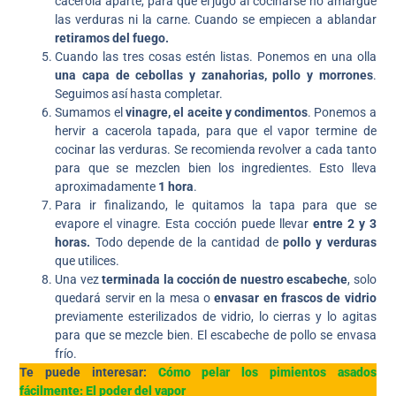
cacerola aparte, para que el jugo al cocinarse no amargue
las verduras ni la carne. Cuando se empiecen a ablandar
retiramos del fuego.
Cuando las tres cosas estén listas. Ponemos en una olla
una capa de cebollas y zanahorias, pollo y morrones
.
Seguimos así hasta completar.
Sumamos el
vinagre, el aceite y condimentos
. Ponemos a
hervir a cacerola tapada, para que el vapor termine de
cocinar las verduras. Se recomienda revolver a cada tanto
para que se mezclen bien los ingredientes. Esto lleva
aproximadamente
1 hora
.
Para ir finalizando, le quitamos la tapa para que se
evapore el vinagre. Esta cocción puede llevar
entre 2 y 3
horas.
Todo depende de la cantidad de
pollo y verduras
que utilices.
Una vez
terminada la cocción de nuestro escabeche
, solo
quedará servir en la mesa o
envasar en frascos de vidrio
previamente esterilizados de vidrio, lo cierras y lo agitas
para que se mezcle bien. El escabeche de pollo se envasa
frío.
Te puede interesar:
Cómo pelar los pimientos asados
fácilmente: El poder del vapor