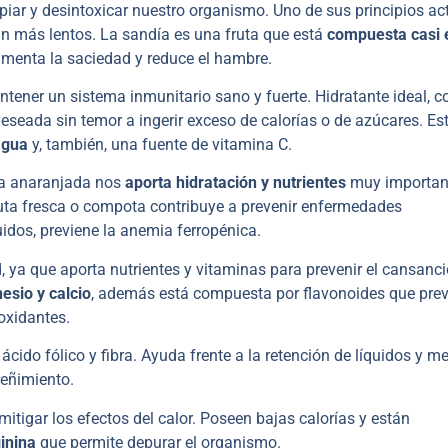
 limpiar y desintoxicar nuestro organismo. Uno de sus principios ac
ean más lentos. La sandía es una fruta que está
compuesta casi 
umenta la saciedad y reduce el hambre.
ener un sistema inmunitario sano y fuerte. Hidratante ideal, c
deseada sin temor a ingerir exceso de calorías o de azúcares. Es
agua
y, también, una fuente de vitamina C.
uta anaranjada nos
aporta hidratación y nutrientes
muy importan
uta fresca o compota contribuye a prevenir enfermedades
uidos, previene la anemia ferropénica.
, ya que aporta nutrientes y vitaminas para prevenir el cansanci
esio y calcio
, además está compuesta por flavonoides que pre
oxidantes.
 ácido fólico y fibra. Ayuda frente a la retención de líquidos y m
reñimiento.
itigar los efectos del calor. Poseen bajas calorías y están
ginina
que permite depurar el organismo.