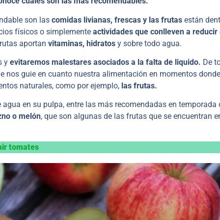
. Conoce cuales son las más recomendables.
endable son las
comidas livianas, frescas y las frutas
están dent
icios físicos o simplemente
actividades que conlleven a reducir 
frutas aportan
vitaminas, hidratos
y sobre todo agua.
s y
evitaremos malestares asociados a la falta de liquido.
De t
que nos guie en cuanto nuestra alimentación en momentos donde
entos naturales, como por ejemplo,
las frutas.
e agua en su pulpa, entre las más recomendadas en temporada 
azno o melón
, que son algunas de las frutas que se encuentran e
mir tomates