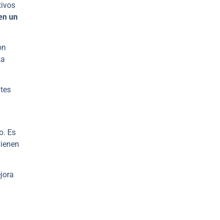
tivos
en un
on
ta
tes
o. Es
vienen
ejora