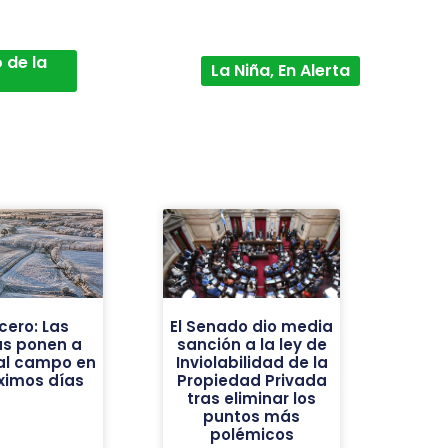
 de la
La Niña, En Alerta
cero: Las
El Senado dio media
as ponen a
sanción a la ley de
al campo en
Inviolabilidad de la
óximos días
Propiedad Privada
tras eliminar los
puntos más
polémicos