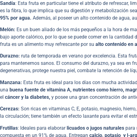
Sandía
: Esta fruta en particular tiene el atributo de refrescar,
es la fibra, lo que implica que su digestión y metabolización s
95% por agua.
Además, al poseer un alto contenido de agua, a
Melón:
Es un buen aliado de los más pequeños a la hora de mant
bajo aporte calórico, por lo que se puede comer en la cantidad 
fruta es un alimento muy refrescante por su
alto contenido en 
Durazno:
ruta de temporada en verano por excelencia. Esta fr
para mantenernos sanos. El consumo del durazno, ya sea en fr
degenerativas, protege nuestra piel, combate la retención de líq
Manzana:
Esta fruta es ideal para los días con mucha actividad
una
buena fuente de vitamina A, nutrientes como hierro, magn
el
cáncer y la diabetes,
y posee una gran concentración de anti
Cerezas:
Son ricas en vitaminas C, E, potasio, magnesio, hierro,
la circulación; tiene también un efecto laxante para evitar el est
Frutillas
: Ideales para elaborar
licuados o jugos naturales
para m
compuesta en un 91% de agua. Entregan
calcio, potasio y l-ar