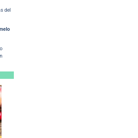
as del
omelo
.
no
én