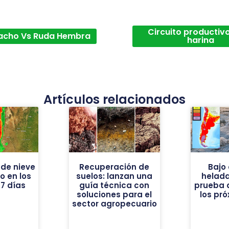
Circuito productivo
acho Vs Ruda Hembra
harina
Artículos relacionados
de nieve
Recuperación de
Bajo 
vo en los
suelos: lanzan una
helad
7 días
guía técnica con
prueba 
soluciones para el
los pr
sector agropecuario