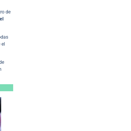
ro de
el
odas
 el
de
n