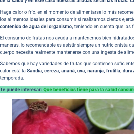
de la salud y en este caso nuestras aliadas serán las frutas
Haga calor o frío, en el momento de alimentarse lo más recom
los alimentos ideales para consumir si realizamos ciertos ejerc
contenido de agua del organismo,
teniendo en cuenta que las 
El consumo de frutas nos ayuda a mantenernos bien hidratado
maneras, lo recomendable es asistir siempre un nutricionista 
cuerpo necesita realmente mantenerse con una ingesta de alim
Sabemos que hay variedades de frutas que contienen suficient
calor está la
Sandía, cereza, ananá, uva, naranja, frutilla, dur
temporada.
Te puede interesar:
Qué beneficios tiene para la salud consu