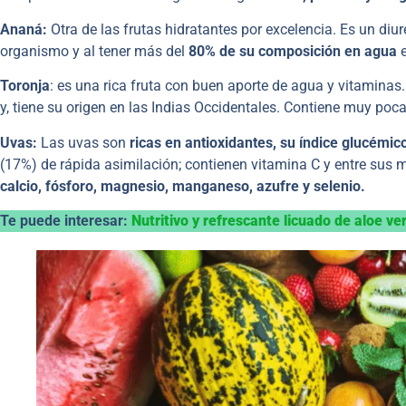
Ananá:
Otra de las frutas hidratantes por excelencia. Es un diur
organismo y al tener más del
80% de su composición en agua
Toronja
: es una rica fruta con buen aporte de agua y vitaminas.
y, tiene su origen en las Indias Occidentales. Contiene muy poc
Uvas:
Las uvas son
ricas en antioxidantes, su índice glucémico
(17%) de rápida asimilación; contienen vitamina C y entre sus m
calcio, fósforo, magnesio, manganeso, azufre y selenio.
Te puede interesar:
Nutritivo y refrescante licuado de aloe v