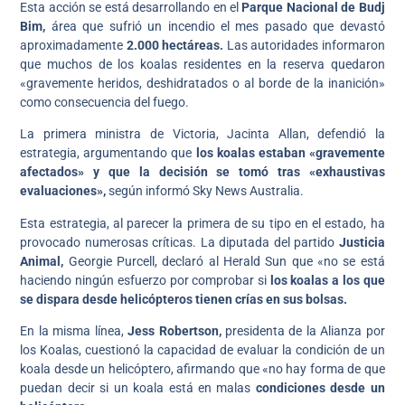
Esta acción se está desarrollando en el
Parque Nacional de Budj
Bim,
área que sufrió un incendio el mes pasado que devastó
aproximadamente
2.000 hectáreas.
Las autoridades informaron
que muchos de los koalas residentes en la reserva quedaron
«gravemente heridos, deshidratados o al borde de la inanición»
como consecuencia del fuego.
La primera ministra de Victoria, Jacinta Allan, defendió la
estrategia, argumentando que
los koalas estaban «gravemente
afectados» y que la decisión se tomó tras «exhaustivas
evaluaciones»,
según informó Sky News Australia.
Esta estrategia, al parecer la primera de su tipo en el estado, ha
provocado numerosas críticas. La diputada del partido
Justicia
Animal,
Georgie Purcell, declaró al Herald Sun que «no se está
haciendo ningún esfuerzo por comprobar si
los koalas a los que
se dispara desde helicópteros tienen crías en sus bolsas.
En la misma línea,
Jess Robertson,
presidenta de la Alianza por
los Koalas, cuestionó la capacidad de evaluar la condición de un
koala desde un helicóptero, afirmando que «no hay forma de que
puedan decir si un koala está en malas
condiciones desde un