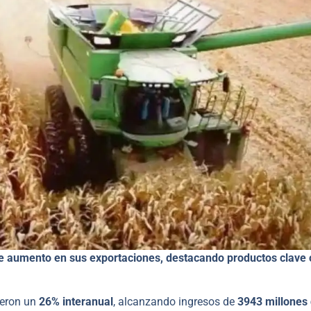
ble aumento en sus exportaciones, destacando productos clave
ieron un
26% interanual
, alcanzando ingresos de
3943 millones