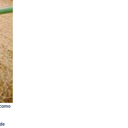
 como
 de