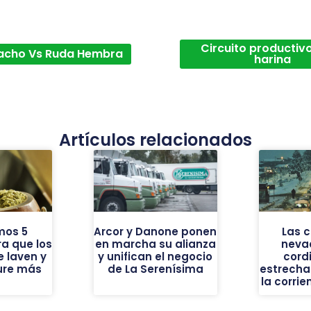
Circuito productivo
acho Vs Ruda Hembra
harina
Artículos relacionados
mos 5
Arcor y Danone ponen
Las 
a que los
en marcha su alianza
neva
 laven y
y unifican el negocio
cordi
ure más
de La Serenísima
estrecha
la corrie