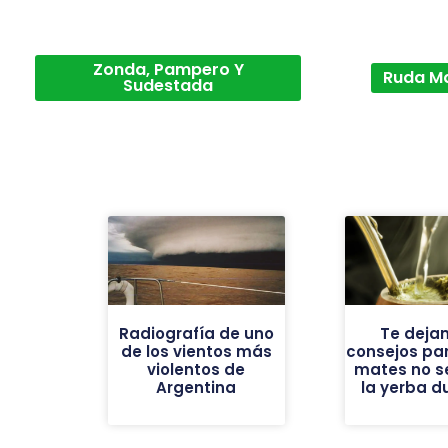
Zonda, Pampero Y
Ruda M
Sudestada
Radiografía de uno
Te deja
de los vientos más
consejos par
violentos de
mates no se
Argentina
la yerba d