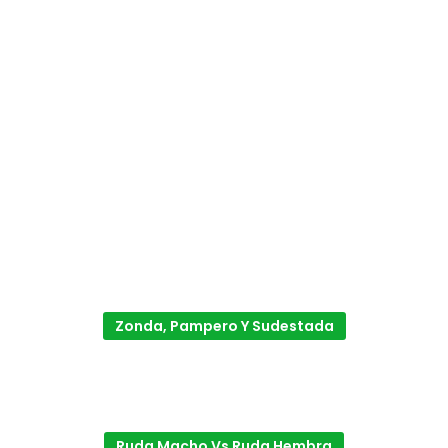
Zonda, Pampero Y Sudestada
Ruda Macho Vs Ruda Hembra