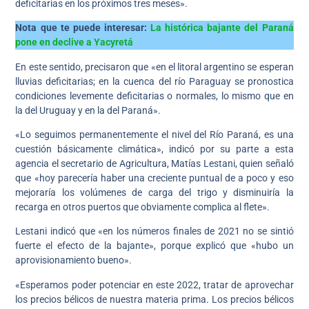
deficitarias en los próximos tres meses».
Nota que te puede interesar:
La histórica bajante del Paraná
pone en declive a Yacyretá
En este sentido, precisaron que «en el litoral argentino se esperan
lluvias deficitarias; en la cuenca del río Paraguay se pronostica
condiciones levemente deficitarias o normales, lo mismo que en
la del Uruguay y en la del Paraná».
«Lo seguimos permanentemente el nivel del Río Paraná, es una
cuestión básicamente climática», indicó por su parte a esta
agencia el secretario de Agricultura, Matías Lestani, quien señaló
que «hoy parecería haber una creciente puntual de a poco y eso
mejoraría los volúmenes de carga del trigo y disminuiría la
recarga en otros puertos que obviamente complica al flete».
Lestani indicó que «en los números finales de 2021 no se sintió
fuerte el efecto de la bajante», porque explicó que «hubo un
aprovisionamiento bueno».
«Esperamos poder potenciar en este 2022, tratar de aprovechar
los precios bélicos de nuestra materia prima. Los precios bélicos