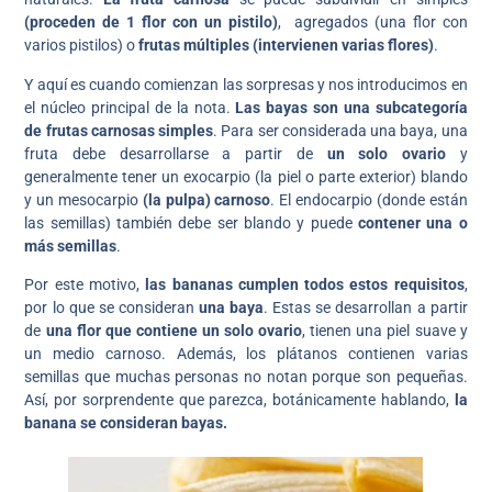
(proceden de 1 flor con un pistilo)
, agregados (una flor con
varios pistilos) o
frutas múltiples (intervienen varias flores)
.
Y aquí es cuando comienzan las sorpresas y nos introducimos en
el núcleo principal de la nota.
Las bayas son una subcategoría
de frutas carnosas simples
. Para ser considerada una baya, una
fruta debe desarrollarse a partir de
un solo ovario
y
generalmente tener un exocarpio (la piel o parte exterior) blando
y un mesocarpio
(la pulpa) carnoso
. El endocarpio (donde están
las semillas) también debe ser blando y puede
contener una o
más semillas
.
Por este motivo,
las bananas cumplen todos estos requisitos
,
por lo que se consideran
una baya
. Estas se desarrollan a partir
de
una flor que contiene un solo ovario
, tienen una piel suave y
un medio carnoso. Además, los plátanos contienen varias
semillas que muchas personas no notan porque son pequeñas.
Así, por sorprendente que parezca, botánicamente hablando,
la
banana se consideran bayas.