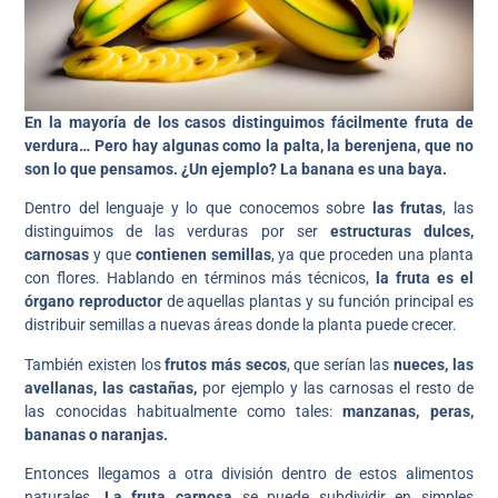
En la mayoría de los casos distinguimos fácilmente fruta de
verdura… Pero hay algunas como la palta, la berenjena, que no
son lo que pensamos. ¿Un ejemplo? La banana es una baya.
Dentro del lenguaje y lo que conocemos sobre
las frutas
, las
distinguimos de las verduras por ser
estructuras dulces,
carnosas
y que
contienen semillas
, ya que proceden una planta
con flores. Hablando en términos más técnicos,
la fruta es el
órgano reproductor
de aquellas plantas y su función principal es
distribuir semillas a nuevas áreas donde la planta puede crecer.
También existen los
frutos más secos
, que serían las
nueces, las
avellanas, las castañas,
por ejemplo y las carnosas el resto de
las conocidas habitualmente como tales:
manzanas, peras,
bananas o naranjas.
Entonces llegamos a otra división dentro de estos alimentos
naturales.
La fruta carnosa
se puede subdividir en simples