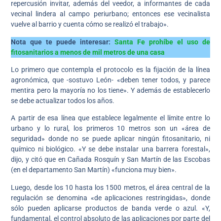
repercusión invitar, además del veedor, a informantes de cada
vecinal lindera al campo periurbano; entonces ese vecinalista
vuelve al barrio y cuenta cómo se realizó el trabajo».
Nota que te puede interesar:
Santa Fe prohíbe el uso de
fitosanitarios a menos de mil metros de una casa
Lo primero que contempla el protocolo es la fijación de la línea
agronómica, que -sostuvo León- «deben tener todos, y parece
mentira pero la mayoría no los tiene». Y además de establecerlo
se debe actualizar todos los años.
A partir de esa línea que establece legalmente el límite entre lo
urbano y lo rural, los primeros 10 metros son un «área de
seguridad» donde no se puede aplicar ningún fitosanitario, ni
químico ni biológico. «Y se debe instalar una barrera forestal»,
dijo, y citó que en Cañada Rosquín y San Martín de las Escobas
(en el departamento San Martín) «funciona muy bien».
Luego, desde los 10 hasta los 1500 metros, el área central de la
regulación se denomina «de aplicaciones restringidas», donde
sólo pueden aplicarse productos de banda verde o azul. «Y,
fundamental, el control absoluto de las aplicaciones por parte del