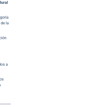
Rural
egoría
 de la
ción
dos a
mos
a