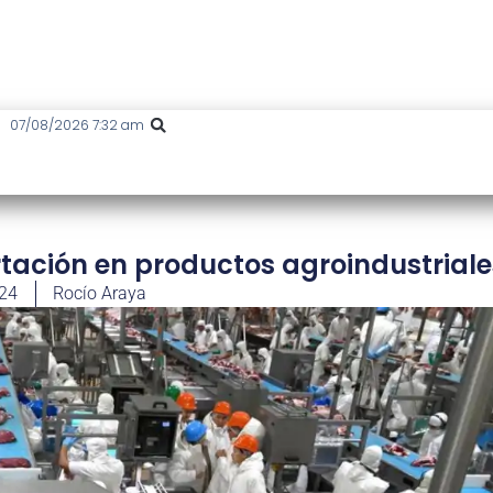
07/08/2026 7:32 am
tación en productos agroindustriale
024
Rocío Araya