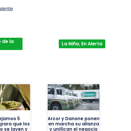
uiente
 de la
La Niña, En Alerta
ejamos 5
Arcor y Danone ponen
 para que los
en marcha su alianza
o se laven y
y unifican el negocio