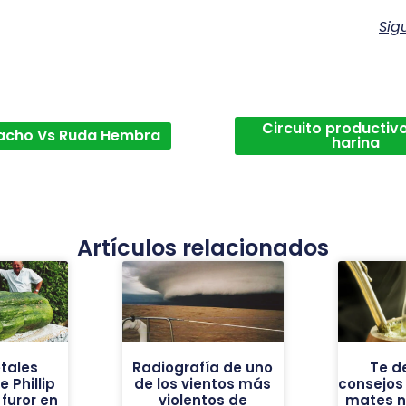
Sig
Circuito productivo
acho Vs Ruda Hembra
harina
Artículos relacionados
tales
Radiografía de uno
Te d
 Phillip
de los vientos más
consejos
furor en
violentos de
mates n