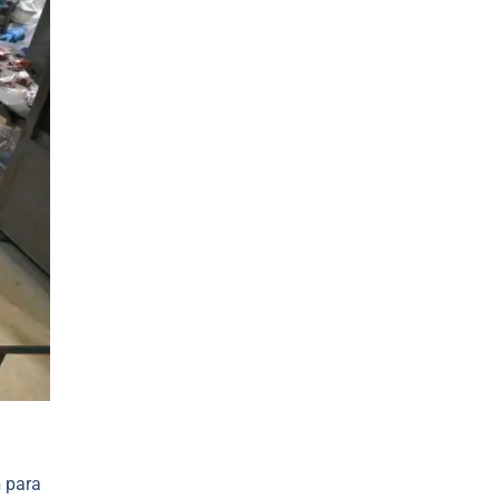
n
para