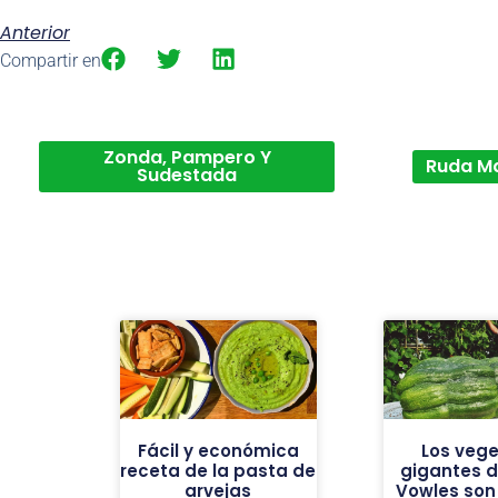
Anterior
Compartir en
Zonda, Pampero Y
Ruda M
Sudestada
Fácil y económica
Los vege
receta de la pasta de
gigantes de
arvejas
Vowles son 