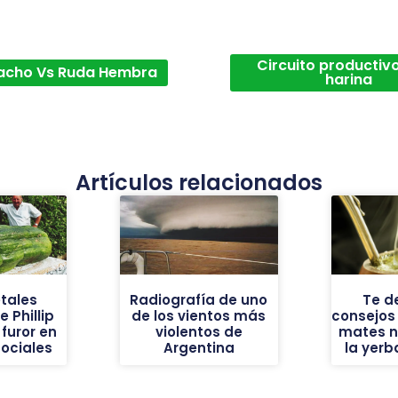
Circuito productivo
acho Vs Ruda Hembra
harina
Artículos relacionados
tales
Radiografía de uno
Te d
 Phillip
de los vientos más
consejos
furor en
violentos de
mates n
sociales
Argentina
la yer