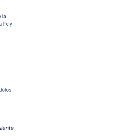
e
la
a Fe y
ndolos
uiente