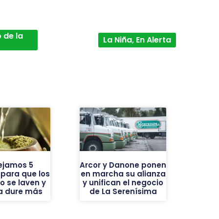
 de la
La Niña, En Alerta
ejamos 5
Arcor y Danone ponen
 para que los
en marcha su alianza
o se laven y
y unifican el negocio
ba dure más
de La Serenísima