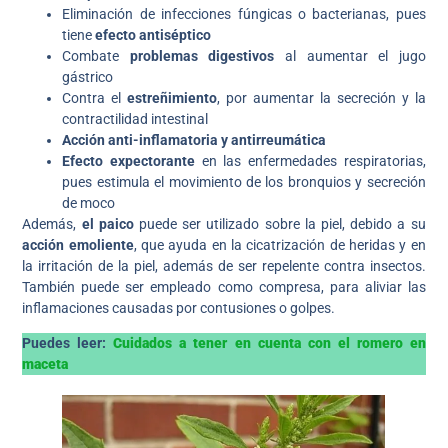
Eliminación de infecciones fúngicas o bacterianas, pues
tiene
efecto antiséptico
Combate
problemas digestivos
al aumentar el jugo
gástrico
Contra el
estreñimiento
, por aumentar la secreción y la
contractilidad intestinal
Acción anti-inflamatoria y antirreumática
Efecto expectorante
en las enfermedades respiratorias,
pues estimula el movimiento de los bronquios y secreción
de moco
Además,
el paico
puede ser utilizado sobre la piel, debido a su
acción emoliente
, que ayuda en la cicatrización de heridas y en
la irritación de la piel, además de ser repelente contra insectos.
También puede ser empleado como compresa, para aliviar las
inflamaciones causadas por contusiones o golpes.
Puedes leer:
Cuidados a tener en cuenta con el romero en
maceta