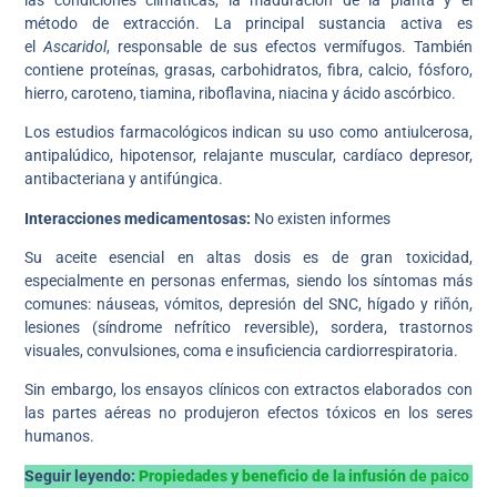
método de extracción. La principal sustancia activa es
el
Ascaridol
, responsable de sus efectos vermífugos. También
contiene proteínas, grasas, carbohidratos, fibra, calcio, fósforo,
hierro, caroteno, tiamina, riboflavina, niacina y ácido ascórbico.
Los estudios farmacológicos indican su uso como antiulcerosa,
antipalúdico, hipotensor, relajante muscular, cardíaco depresor,
antibacteriana y antifúngica.
Interacciones medicamentosas:
No existen informes
Su aceite esencial en altas dosis es de gran toxicidad,
especialmente en personas enfermas, siendo los síntomas más
comunes: náuseas, vómitos, depresión del SNC, hígado y riñón,
lesiones (síndrome nefrítico reversible), sordera, trastornos
visuales, convulsiones, coma e insuficiencia cardiorrespiratoria.
Sin embargo, los ensayos clínicos con extractos elaborados con
las partes aéreas no produjeron efectos tóxicos en los seres
humanos.
Seguir leyendo:
Propiedades y beneficio de la infusión
de paico