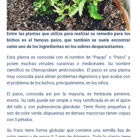
Entre las plantas que utiliza para realizar su remedio para los
bichos es el famoso paico, que también se suele encontrar
como uno de los ingredientes en los sobres desparasitantes.
Esta planta es conocida con el nombre de “Payqo” o “Paico” y
posee muchas virtudes curativas o medicinales. Su nombre
científico es
Chenopodium ambrosioides
. El paico es una planta
muy conocida para aliviar problemas digestivos y que acaba con
el problema de los bichos, principalmente, en los niños.
El paico, conocida así por la mayoría, es herbácea perenne,
erecta. Su tallo puede ser simple o muy ramificada en en el ápice
del tallo y con pubescencia glandular. Tiene flores pequeñas y
son de color verde, dispuestas en densas mazorcas tienen copas
con 5 pétalos.
Su fruto tiene forma globular que contiene una semilla lisa de
color negro y de aprox 0.7 mm de diámetro. Toda la planta tiene