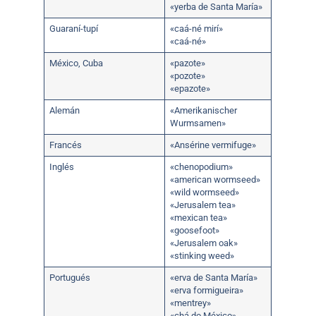
«yerba de Santa María»
Guaraní-tupí
«caá-né mirí»
«caá-né»
México, Cuba
«pazote»
«pozote»
«epazote»
Alemán
«Amerikanischer
Wurmsamen»
Francés
«Ansérine vermifuge»
Inglés
«chenopodium»
«american wormseed»
«wild wormseed»
«Jerusalem tea»
«mexican tea»
«goosefoot»
«Jerusalem oak»
«stinking weed»
Portugués
«erva de Santa María»
«erva formigueira»
«mentrey»
«chá do México»