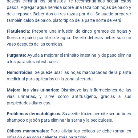
deseas eliminar los parásitos, te recomendamos seguir estos
pasos: Agregar agua hervida sobre una taza con hojas de paico y
deja reposar. Beber dos o tres tazas por día. Se puede preparar
también caldo de paico, plato típico de la parte norte de Perú.
Flatulencia:
Prepara una infusión de cinco gramos de hojas y
flores de paico por litro de agua. De ello deberás beber solo un
vaso después de las comidas.
Purgante:
Ayuda a mejorar el tránsito intestinal y de paso elimina
a los parásitos intestinales.
Hemorroides:
Se puede usar las hojas machacadas de la planta
medicinal para aplicarlos en la zona afectada.
Mejora las vías urinarios:
Disminuye las inflamaciones de las
vías urinarias, y sirve como antitusígeno, gracias a sus
propiedades diuréticas.
Problemas dermatológicos:
Su aceite tóxico permite ser un buen
shampoo o jabón para eliminar la sarna y la pediculosis.
Cólicos menstruales:
Para aliviar los cólicos se debe tomar en
infusión o en sopa caliente, más para tibio.