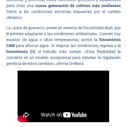
para crear una
nueva generación de cultivos más resilientes
frente a las condiciones extremas impuestas por el cambio
climático.
La «pata de guanaco» posee un sistema de fotosíntesis dual, que
le permite adaptarse a las condiciones ambientales. Cuando hay
escasez de agua o altas temperaturas, activa la
fotosíntesis
CAM
para ahorrar agua. Al mejorar las condiciones, regresa a la
fotosíntesis C3
, el método más común. «Esta flexibilidad la
convierte en un modelo excepcional para estudiar la regulación
genética de estos cambios», afirma Orellana.