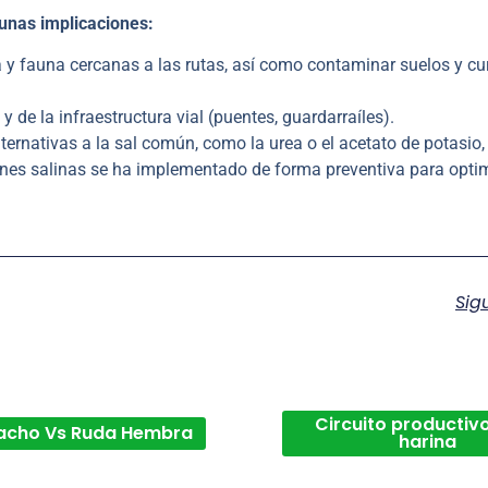
gunas implicaciones:
ra y fauna cercanas a las rutas, así como contaminar suelos y cu
y de la infraestructura vial (puentes, guardarraíles).
lternativas a la sal común, como la urea o el acetato de potasio,
iones salinas se ha implementado de forma preventiva para opti
Sig
Circuito productivo
acho Vs Ruda Hembra
harina