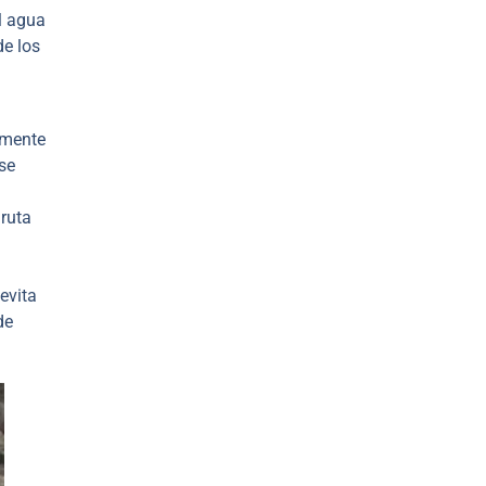
l agua
de los
amente
 se
ruta
evita
de