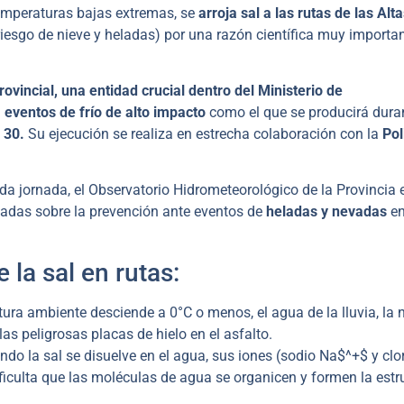
emperaturas bajas extremas, se
arroja sal a las rutas de las Alt
 riesgo de nieve y heladas) por una razón científica muy importan
rovincial, una entidad crucial dentro del Ministerio de
a
eventos de frío de alto impacto
como el que se producirá dura
 30.
Su ejecución se realiza en estrecha colaboración con la
Pol
ada jornada, el Observatorio Hidrometeorológico de la Provincia 
madas sobre la prevención ante eventos de
heladas y nevadas
en
la sal en rutas:
ra ambiente desciende a 0°C o menos, el agua de la lluvia, la n
s peligrosas placas de hielo en el asfalto.
do la sal se disuelve en el agua, sus iones (sodio Na$^+$ y clo
ificulta que las moléculas de agua se organicen y formen la estr