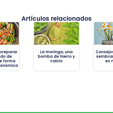
Artículos relacionados
preparar
La moringa, una
Consejos
ado de
bomba de hierro y
sembrar
e forma
calcio
en 
económica