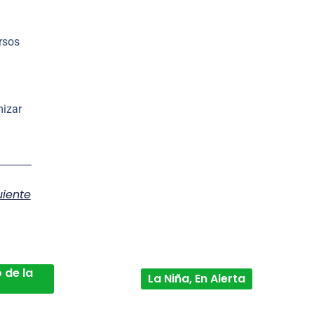
rsos
mizar
uiente
 de la
La Niña, En Alerta