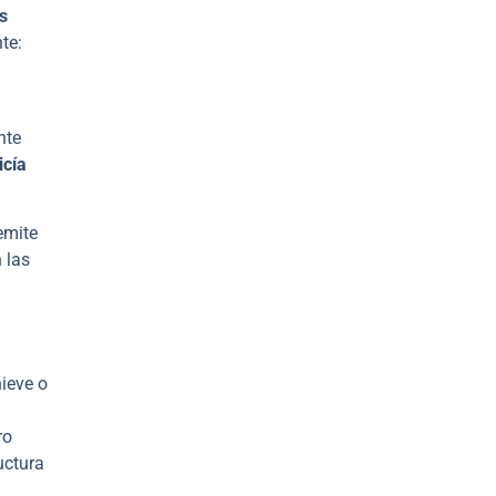
as
te:
nte
icía
emite
 las
ieve o
ro
uctura