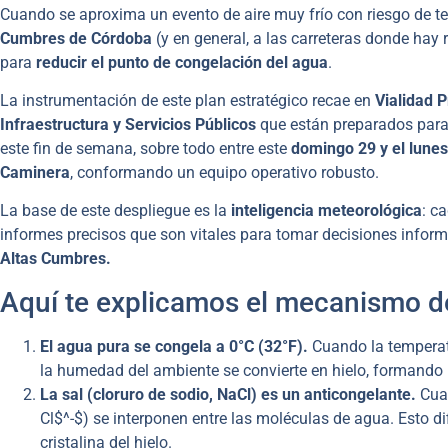
Cuando se aproxima un evento de aire muy frío con riesgo de t
Cumbres de Córdoba
(y en general, a las carreteras donde hay
para
reducir el punto de congelación del agua
.
La instrumentación de este plan estratégico recae en
Vialidad P
Infraestructura y Servicios Públicos
que están preparados par
este fin de semana, sobre todo entre este
domingo 29 y el lunes
Caminera
, conformando un equipo operativo robusto.
La base de este despliegue es la
inteligencia meteorológica
: c
informes precisos que son vitales para tomar decisiones infor
Altas Cumbres.
Aquí te explicamos el mecanismo de 
El agua pura se congela a 0°C (32°F).
Cuando la temperatu
la humedad del ambiente se convierte en hielo, formando la
La sal (cloruro de sodio, NaCl) es un anticongelante.
Cuan
Cl$^-$) se interponen entre las moléculas de agua. Esto d
cristalina del hielo.