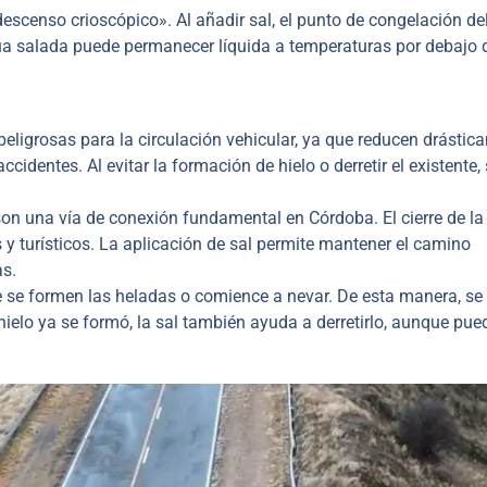
censo crioscópico». Al añadir sal, el punto de congelación de
ua salada puede permanecer líquida a temperaturas por debajo 
ligrosas para la circulación vehicular, ya que reducen drástic
identes. Al evitar la formación de hielo o derretir el existente,
n una vía de conexión fundamental en Córdoba. El cierre de la 
 y turísticos. La aplicación de sal permite mantener el camino
as.
ue se formen las heladas o comience a nevar. De esta manera, se 
l hielo ya se formó, la sal también ayuda a derretirlo, aunque pue