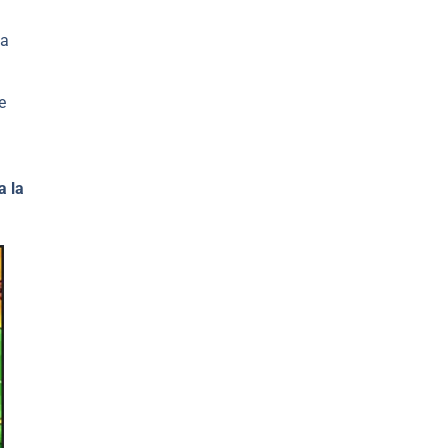
la
e
a la