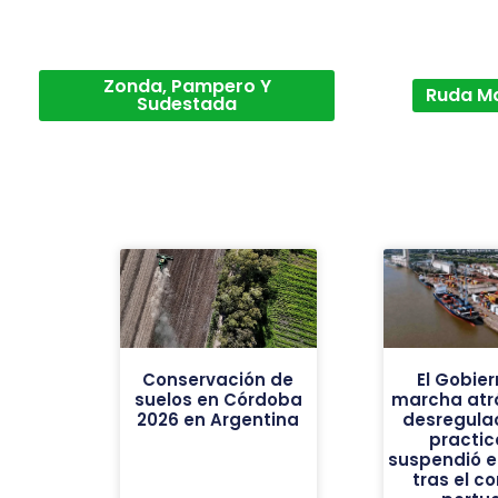
Zonda, Pampero Y
Ruda M
Sudestada
Conservación de
El Gobier
suelos en Córdoba
marcha atrá
2026 en Argentina
desregulac
practic
suspendió e
tras el co