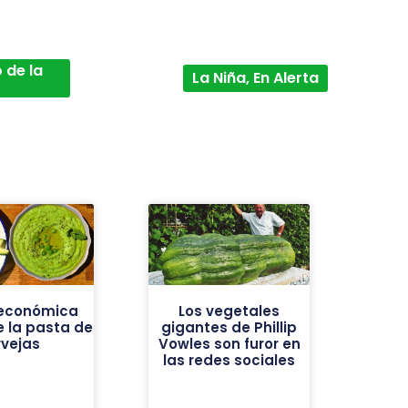
 de la
La Niña, En Alerta
y económica
Los vegetales
e la pasta de
gigantes de Phillip
rvejas
Vowles son furor en
las redes sociales