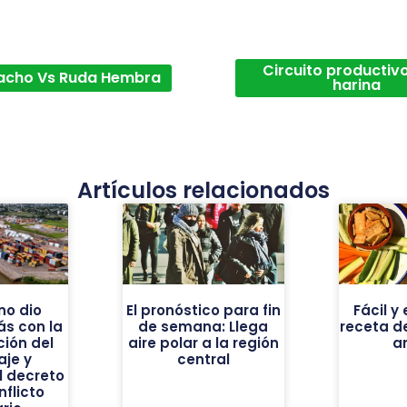
Circuito productivo
acho Vs Ruda Hembra
harina
Artículos relacionados
no dio
El pronóstico para fin
Fácil 
s con la
de semana: Llega
receta d
ión del
aire polar a la región
a
aje y
central
l decreto
nflicto