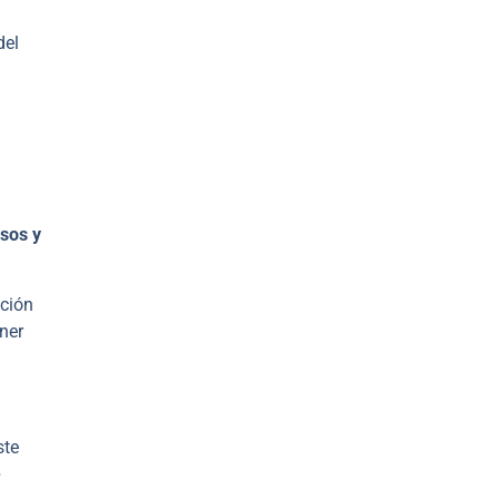
del
sos y
ación
ner
ste
e