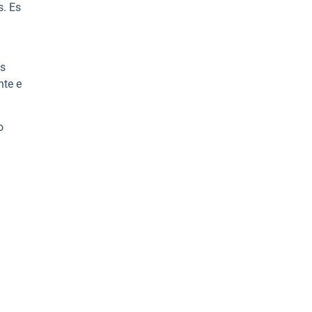
s. Es
os
nte e
o