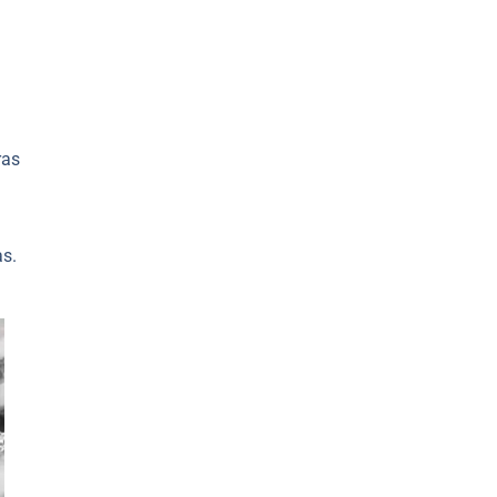
ras
as.