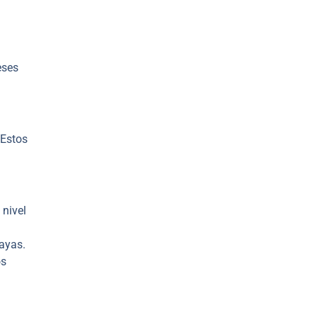
eses
 Estos
nivel
ayas.
os