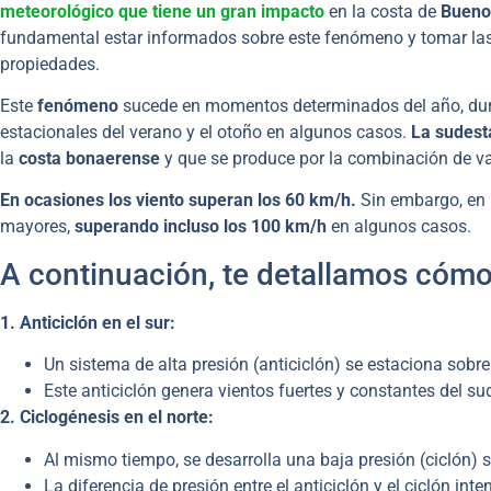
meteorológico que tiene un gran impacto
en la costa de
Bueno
fundamental estar informados sobre este fenómeno y tomar las 
propiedades.
Este
fenómeno
sucede en momentos determinados del año, duran
estacionales del verano y el otoño en algunos casos.
La sudes
la
costa bonaerense
y que se produce por la combinación de v
En ocasiones los viento superan los 60 km/h.
Sin embargo, en 
mayores,
superando incluso los 100 km/h
en algunos casos.
A continuación, te detallamos cómo
1. Anticiclón en el sur:
Un sistema de alta presión (anticiclón) se estaciona sobre
Este anticiclón genera vientos fuertes y constantes del su
2. Ciclogénesis en el norte:
Al mismo tiempo, se desarrolla una baja presión (ciclón) so
La diferencia de presión entre el anticiclón y el ciclón inte