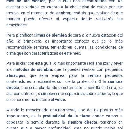
mes de los vientos,
por lo cual nos encontramos con un
escenario variable en cuanto a la circulación de estos, por ese
motivo, en el momento de sembrar, tendrás que evaluar de que
manera puede afectar al espacio donde realizarás las
actividades.
Para planificar el
mes de siembra
de cara a la nueva estación del
año, la primavera, es importante conocer que es lo más
recomendable sembrar, teniendo en cuenta las condiciones de
clima que son características de este mes.
Para iniciar con esta guía, lo más importante será analizar y rever
los
métodos de siembra,
que lo puedes realizar con pequeños
almácigos
, que seria emplear para la siembra pequeños
contenedores o recipientes con cierta protección. O la
siembra
directa,
que sería plantando directamente la semilla en tierra, ya
sea con orificios , o simplemente esparcirlas sobre la tierra, lo que
se conoce como método
al voleo.
A todo lo mencionado anteriormente, uno de los puntos más
importantes, es la
profundidad de la tierra
donde vamos a
depositar la semilla durante la
siembra directa
, teniendo en
cuenta que a mayor profundidad, esta no puede recibir sol