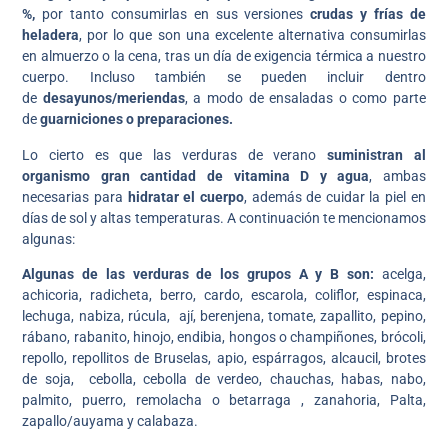
%,
por tanto consumirlas en sus versiones
crudas y frías de
heladera
, por lo que son una excelente alternativa consumirlas
en almuerzo o la cena, tras un día de exigencia térmica a nuestro
cuerpo. Incluso también se pueden incluir dentro
de
desayunos/meriendas
, a modo de ensaladas o como parte
de
guarniciones o preparaciones.
Lo cierto es que las verduras de verano
suministran al
organismo gran cantidad de vitamina D y agua
, ambas
necesarias para
hidratar el cuerpo
, además de cuidar la piel en
días de sol y altas temperaturas. A continuación te mencionamos
algunas:
Algunas de las verduras de los grupos A y B son:
acelga,
achicoria, radicheta, berro, cardo, escarola, coliflor, espinaca,
lechuga, nabiza, rúcula, ají, berenjena, tomate, zapallito, pepino,
rábano, rabanito, hinojo, endibia, hongos o champiñones, brócoli,
repollo, repollitos de Bruselas, apio, espárragos, alcaucil, brotes
de soja, cebolla, cebolla de verdeo, chauchas, habas, nabo,
palmito, puerro, remolacha o betarraga , zanahoria, Palta,
zapallo/auyama y calabaza.