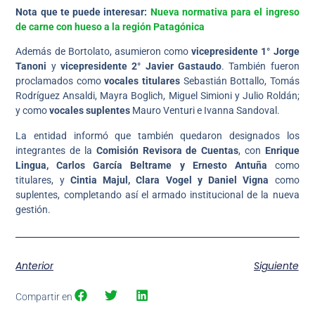
Nota que te puede interesar:
Nueva normativa para el ingreso
de carne con hueso a la región Patagónica
Además de Bortolato, asumieron como
vicepresidente 1° Jorge
Tanoni
y
vicepresidente 2° Javier Gastaudo
. También fueron
proclamados como
vocales titulares
Sebastián Bottallo, Tomás
Rodríguez Ansaldi, Mayra Boglich, Miguel Simioni y Julio Roldán;
y como
vocales suplentes
Mauro Venturi e Ivanna Sandoval.
La entidad informó que también quedaron designados los
integrantes de la
Comisión Revisora de Cuentas
, con
Enrique
Lingua, Carlos García Beltrame y Ernesto Antuña
como
titulares, y
Cintia Majul, Clara Vogel y Daniel Vigna
como
suplentes, completando así el armado institucional de la nueva
gestión.
Anterior
Siguiente
Compartir en