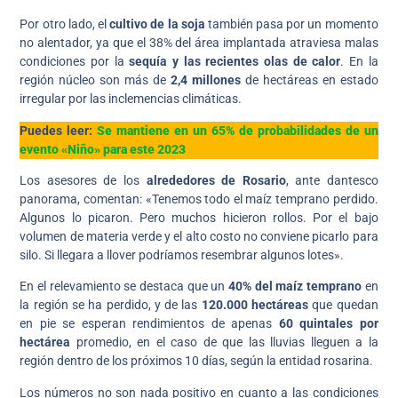
Por otro lado, el
cultivo de la soja
también pasa por un momento
no alentador, ya que el 38% del área implantada atraviesa malas
condiciones por la
sequía y las recientes olas de calor
. En la
región núcleo son más de
2,4 millones
de hectáreas en estado
irregular por las inclemencias climáticas.
Puedes leer:
Se mantiene en un 65% de probabilidades de un
evento «Niño» para este 2023
Los asesores de los
alrededores de Rosario
, ante dantesco
panorama, comentan: «Tenemos todo el maíz temprano perdido.
Algunos lo picaron. Pero muchos hicieron rollos. Por el bajo
volumen de materia verde y el alto costo no conviene picarlo para
silo. Si llegara a llover podríamos resembrar algunos lotes».
En el relevamiento se destaca que un
40% del maíz temprano
en
la región se ha perdido, y de las
120.000 hectáreas
que quedan
en pie se esperan rendimientos de apenas
60 quintales por
hectárea
promedio, en el caso de que las lluvias lleguen a la
región dentro de los próximos 10 días, según la entidad rosarina.
Los números no son nada positivo en cuanto a las condiciones