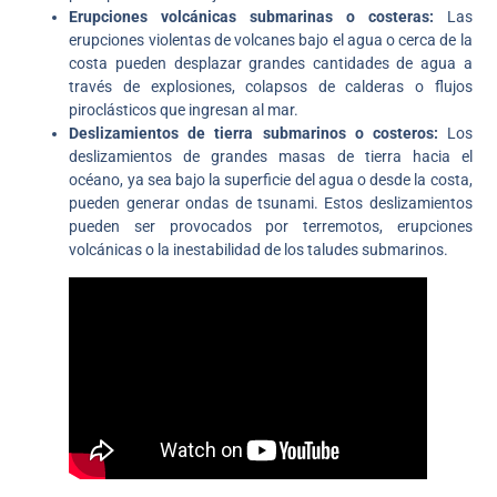
Erupciones volcánicas submarinas o costeras:
Las
erupciones violentas de volcanes bajo el agua o cerca de la
costa pueden desplazar grandes cantidades de agua a
través de explosiones, colapsos de calderas o flujos
piroclásticos que ingresan al mar.
Deslizamientos de tierra submarinos o costeros:
Los
deslizamientos de grandes masas de tierra hacia el
océano, ya sea bajo la superficie del agua o desde la costa,
pueden generar ondas de tsunami. Estos deslizamientos
pueden ser provocados por terremotos, erupciones
volcánicas o la inestabilidad de los taludes submarinos.