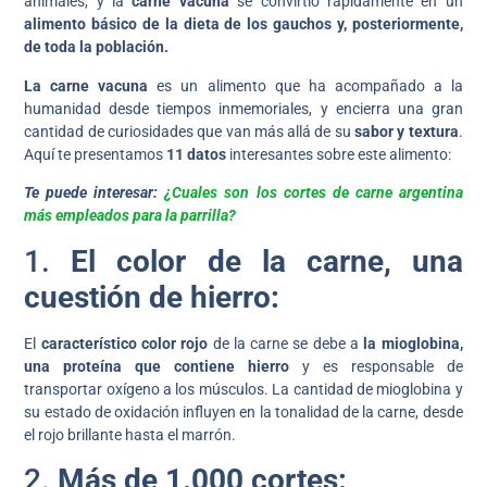
animales, y la
carne vacuna
se convirtió rápidamente en un
alimento básico de la dieta de los gauchos y, posteriormente,
de toda la población.
La carne vacuna
es un alimento que ha acompañado a la
humanidad desde tiempos inmemoriales, y encierra una gran
cantidad de curiosidades que van más allá de su
sabor y textura
.
Aquí te presentamos
11 datos
interesantes sobre este alimento:
Te puede interesar:
¿Cuales son los cortes de carne argentina
más empleados para la parrilla?
1.
El color de la carne, una
cuestión de hierro:
El
característico color rojo
de la carne se debe a
la mioglobina,
una proteína que contiene hierro
y es responsable de
transportar oxígeno a los músculos. La cantidad de mioglobina y
su estado de oxidación influyen en la tonalidad de la carne, desde
el rojo brillante hasta el marrón.
2.
Más de 1.000 cortes: