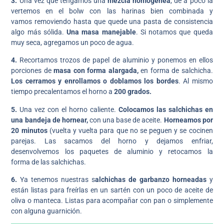
3.
Una vez que tengamos una
mezcla homogénea
, de a poco la
vertemos en el bolw con las harinas bien combinada y
vamos removiendo hasta que quede una pasta de consistencia
algo más sólida.
Una masa manejable
. Si notamos que queda
muy seca, agregamos un poco de agua.
4.
Recortamos trozos de papel de aluminio y ponemos en ellos
porciones de
masa con forma alargada,
en forma de salchicha.
Los cerramos y enrollamos o doblamos los bordes
. Al mismo
tiempo precalentamos el horno a
200 grados.
5.
Una vez con el horno caliente.
Colocamos las salchichas en
una bandeja de hornear,
con una base de aceite.
Horneamos por
20 minutos
(vuelta y vuelta para que no se peguen y se cocinen
parejas. Las sacamos del horno y dejamos enfriar,
desenvolvemos los paquetes de aluminio y retocamos la
forma de las salchichas.
6.
Ya tenemos nuestras s
alchichas de garbanzo horneadas
y
están listas para freírlas en un sartén con un poco de aceite de
oliva o manteca. Listas para acompañar con pan o simplemente
con alguna guarnición.