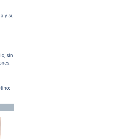
da y su
o, sin
ones.
tino;