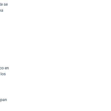
te se
ha
ico en
 los
 pan