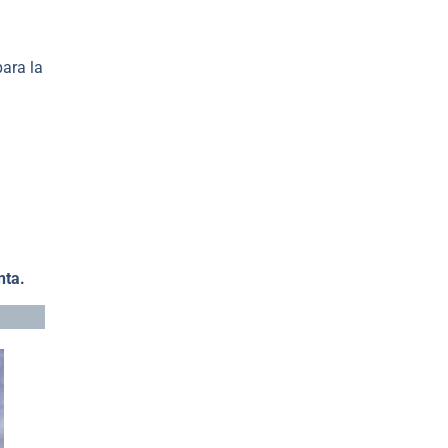
para la
nta.