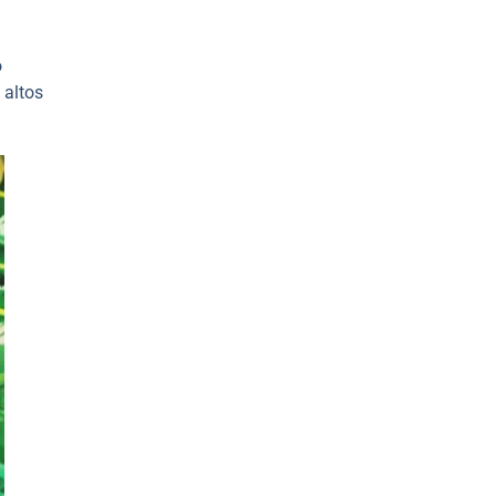
o
 altos