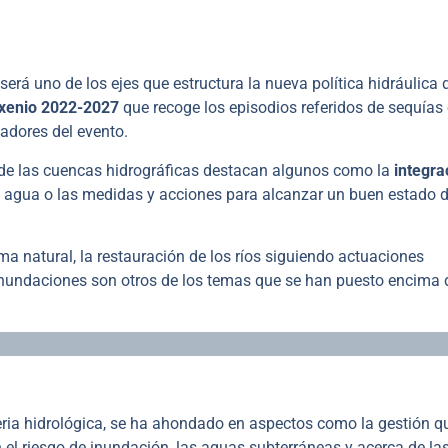
erá uno de los ejes que estructura la nueva política hidráulica 
exenio 2022-2027
que recoge los episodios referidos de sequías 
adores del evento.
s de las cuencas hidrográficas destacan algunos como la
integra
del agua o las medidas y acciones para alcanzar un buen estado d
ma natural, la restauración de los ríos siguiendo actuaciones
 inundaciones son otros de los temas que se han puesto encima 
eria hidrológica, se ha ahondado en aspectos como la gestión q
el riesgo de inundación, las aguas subterráneas y acerca de la