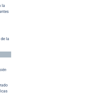
 la
antes
 de la
bién
brado
ficas