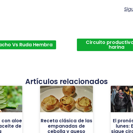
Sig
Circuito productivo
acho Vs Ruda Hembra
harina
Artículos relacionados
 con aloe
Receta clásica de las
El pronó
 aceite de
empanadas de
lunes: E
a
cebolla y queso
sigue cir