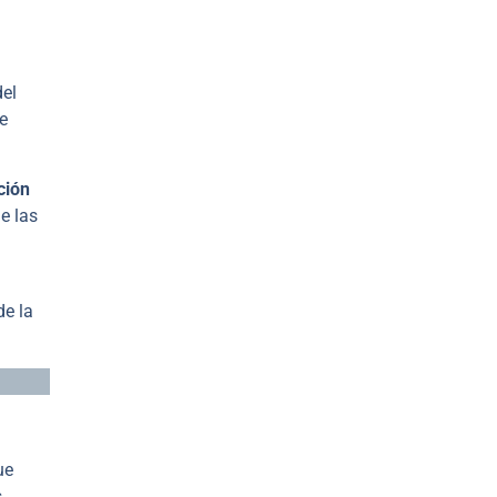
del
e
ción
e las
de la
ue
s