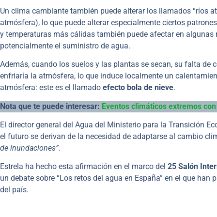
Un clima cambiante también puede alterar los llamados “ríos a
atmósfera), lo que puede alterar especialmente ciertos patrone
y temperaturas más cálidas también puede afectar en algunas r
potencialmente el suministro de agua.
Además, cuando los suelos y las plantas se secan, su falta de 
enfriaría la atmósfera, lo que induce localmente un calentamien
atmósfera: este es el llamado
efecto bola de nieve
.
Nota que te puede interesar:
Eventos climáticos extremos con
El director general del Agua del Ministerio para la Transición Ec
el futuro se derivan de la necesidad de adaptarse al cambio cl
de inundaciones”
.
Estrela ha hecho esta afirmación en el marco del
25 Salón Inte
un debate sobre “Los retos del agua en España” en el que han 
del país.