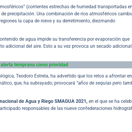
tmosféricos” (corrientes estrechas de humedad transportadas en
s de precipitación. Una combinación de ríos atmosféricos cambi
egiones la capa de nieve y su derretimiento, diezmando
contenido de agua impide su transferencia por evaporación que
to adicional del aire. Esto a su vez provoca un secado adicional
 alerta temprana como prioridad
ológica, Teodoro Estrela, ha advertido que los retos a afrontar en
imático, que, ha subrayado, provocará
“años de sequías pero tam
rnacional de Agua y Riego SMAGUA 2021,
en el que se ha cele
participado responsables de las nueve confederaciones hidrográ