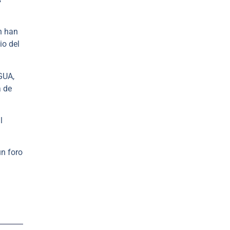
n han
io del
GUA,
a de
l
n foro