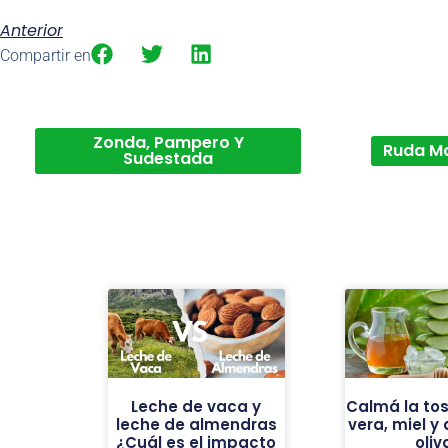
Anterior
Compartir en
Zonda, Pampero Y
Ruda M
Sudestada
Leche de vaca y
Calmá la tos
leche de almendras
vera, miel y
¿Cuál es el impacto
oliv