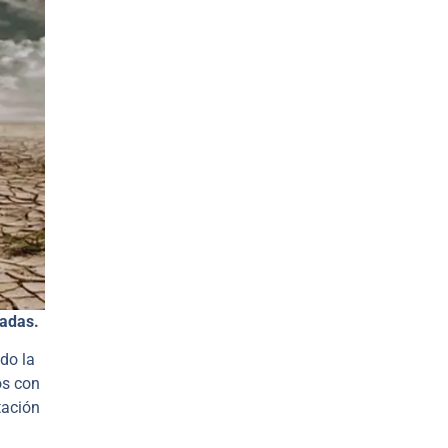
cadas.
do la
os con
tación