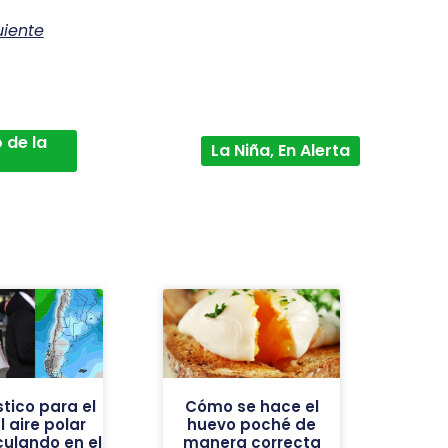
uiente
 de la
La Niña, En Alerta
stico para el
Cómo se hace el
l aire polar
huevo poché de
culando en el
manera correcta