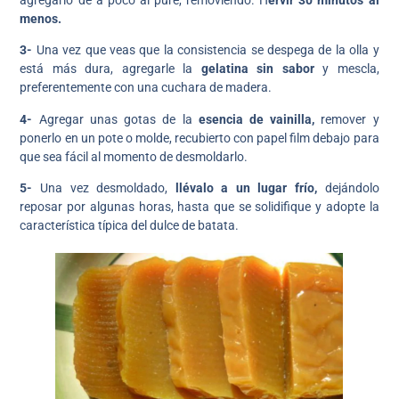
agregarlo de a poco al puré, removiendo. H
ervir 30 minutos al
menos.
3-
Una vez que veas que la consistencia se despega de la olla y
está más dura, agregarle la
gelatina sin sabor
y mescla,
preferentemente con una cuchara de madera.
4-
Agregar unas gotas de la
esencia de vainilla,
remover y
ponerlo en un pote o molde, recubierto con papel film debajo para
que sea fácil al momento de desmoldarlo.
5-
Una vez desmoldado,
llévalo a un lugar frío,
dejándolo
reposar por algunas horas, hasta que se solidifique y adopte la
característica típica del dulce de batata.