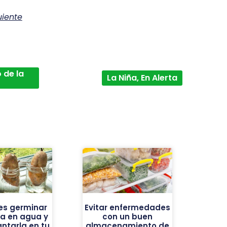
uiente
 de la
La Niña, En Alerta
es germinar
Evitar enfermedades
a en agua y
con un buen
antarla en tu
almacenamiento de