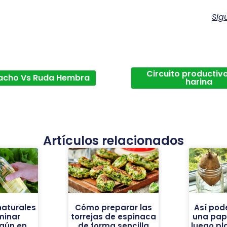
Sig
Circuito productivo
acho Vs Ruda Hembra
harina
Artículos relacionados
naturales
Cómo preparar las
Así pod
minar
torrejas de espinaca
una pap
aún en
de forma sencilla
luego pl