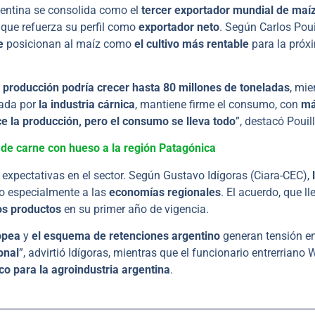
gentina se consolida como el
tercer exportador mundial de maí
 que refuerza su perfil como
exportador neto
. Según Carlos Pouil
e
posicionan al maíz como
el cultivo más rentable
para la próx
a producción podría crecer hasta 80 millones de toneladas
, mie
sada por
la industria cárnica
, mantiene firme el consumo, con
má
e la producción, pero el consumo se lleva todo
”, destacó Pouill
de carne con hueso a la región Patagónica
expectativas en el sector. Según Gustavo Idígoras (Ciara-CEC),
do especialmente a las
economías regionales
. El acuerdo, que l
os productos
en su primer año de vigencia.
opea
y
el esquema de retenciones argentino
generan tensión en
onal
”, advirtió Idígoras, mientras que el funcionario entrerriano W
co para la agroindustria argentina
.