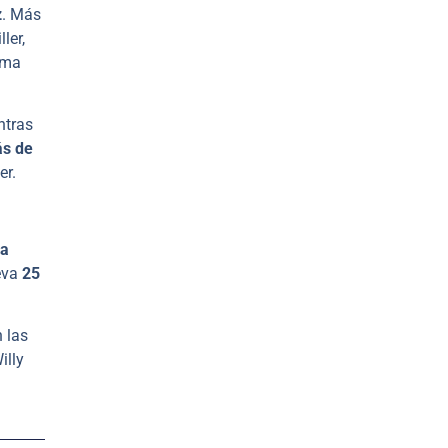
z
. Más
ler,
ima
ntras
s de
er.
la
leva
25
 las
illy