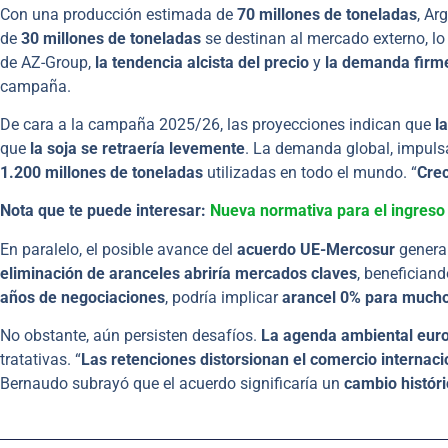
Con una producción estimada de
70 millones de toneladas
, Ar
de
30 millones de toneladas
se destinan al mercado externo, lo
de AZ-Group,
la tendencia alcista del precio
y
la demanda firm
campaña.
De cara a la campaña 2025/26, las proyecciones indican que
l
que
la soja se retraería levemente
. La demanda global, impul
1.200 millones de toneladas
utilizadas en todo el mundo. “
Crec
Nota que te puede interesar:
Nueva normativa para el ingreso 
En paralelo, el posible avance del
acuerdo UE-Mercosur
genera 
eliminación de aranceles abriría mercados claves
, benefician
años de negociaciones
, podría implicar
arancel 0% para much
No obstante, aún persisten desafíos.
La agenda ambiental eur
tratativas. “
Las retenciones distorsionan el comercio internaci
Bernaudo subrayó que el acuerdo significaría un
cambio históri