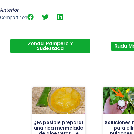
Anterior
Compartir en
Zonda, Pampero Y
Ruda M
Sudestada
¿Es posible preparar
Soluciones 
una rica mermelada
para eli
de aloe vera? Te
pulgones 