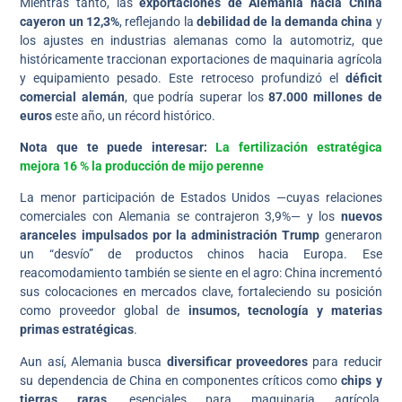
Mientras tanto, las
exportaciones de Alemania hacia China
cayeron un 12,3%
, reflejando la
debilidad de la demanda china
y
los ajustes en industrias alemanas como la automotriz, que
históricamente traccionan exportaciones de maquinaria agrícola
y equipamiento pesado. Este retroceso profundizó el
déficit
comercial alemán
, que podría superar los
87.000 millones de
euros
este año, un récord histórico.
Nota que te puede interesar:
La fertilización estratégica
mejora 16 % la producción de mijo perenne
La menor participación de Estados Unidos —cuyas relaciones
comerciales con Alemania se contrajeron 3,9%— y los
nuevos
aranceles impulsados por la administración Trump
generaron
un “desvío” de productos chinos hacia Europa. Ese
reacomodamiento también se siente en el agro: China incrementó
sus colocaciones en mercados clave, fortaleciendo su posición
como proveedor global de
insumos, tecnología y materias
primas estratégicas
.
Aun así, Alemania busca
diversificar proveedores
para reducir
su dependencia de China en componentes críticos como
chips y
tierras raras
, esenciales para maquinaria agrícola,