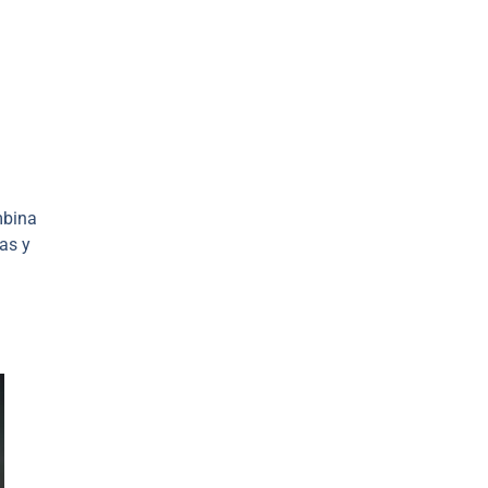
mbina
as y