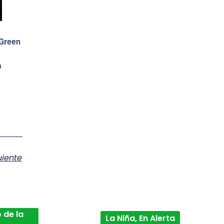
Green
a
uiente
 de la
La Niña, En Alerta