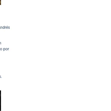
Andrés
n
o por
s.