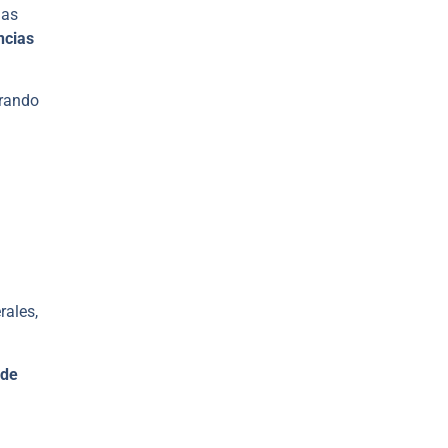
nas
ncias
trando
rales,
 de