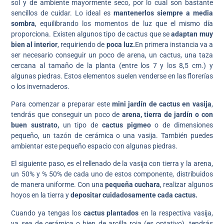
sol y de ambiente mayormente seco, por lo cual son bastante
sencillos de cuidar. Lo ideal es
mantenerlos siempre a media
sombra
, equilibrando los momentos de luz que el mismo día
proporciona. Existen algunos tipo de cactus que se
adaptan muy
bien al interior
, requiriendo de
poca luz.
En primera instancia va a
ser necesario conseguir un poco de arena, un cactus, una taza
cercana al tamaño de la planta (entre los 7 y los 8,5 cm.) y
algunas piedras. Estos elementos suelen venderse en las florerías
o los invernaderos.
Para comenzar a preparar este
mini jardín de cactus en vasija
,
tendrás que conseguir un poco de
arena, tierra de jardín o con
buen sustrato,
un tipo de
cactus pigmeo
o de dimensiones
pequeño, un tazón de cerámica o una vasija. También puedes
ambientar este pequeño espacio con algunas piedras.
El siguiente paso, es el rellenado de la vasija con tierra y la arena,
un 50% y % 50% de cada uno de estos componente, distribuidos
de manera uniforme. Con una
pequeña cuchara
, realizar algunos
hoyos en la tierra y
depositar cuidadosamente cada cactus.
Cuando ya tengas los
cactus plantados
en la respectiva vasija,
ya sea de cerámica o bien de arcilla roja (es optativo), tendrás