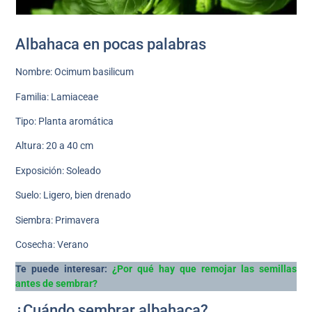
Albahaca en pocas palabras
Nombre: Ocimum basilicum
Familia: Lamiaceae
Tipo: Planta aromática
Altura: 20 a 40 cm
Exposición: Soleado
Suelo: Ligero, bien drenado
Siembra: Primavera
Cosecha: Verano
Te puede interesar:
¿Por qué hay que remojar las semillas
antes de sembrar?
¿Cuándo sembrar albahaca?