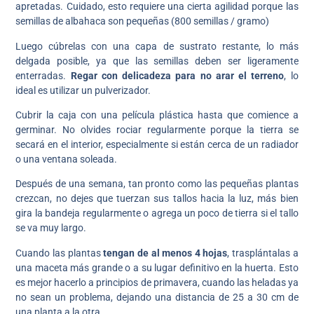
apretadas. Cuidado, esto requiere una cierta agilidad porque las
semillas de albahaca son pequeñas (800 semillas / gramo)
Luego cúbrelas con una capa de sustrato restante, lo más
delgada posible, ya que las semillas deben ser ligeramente
enterradas.
Regar con delicadeza para no arar el terreno
, lo
ideal es utilizar un pulverizador.
Cubrir la caja con una película plástica hasta que comience a
germinar. No olvides rociar regularmente porque la tierra se
secará en el interior, especialmente si están cerca de un radiador
o una ventana soleada.
Después de una semana, tan pronto como las pequeñas plantas
crezcan, no dejes que tuerzan sus tallos hacia la luz, más bien
gira la bandeja regularmente o agrega un poco de tierra si el tallo
se va muy largo.
Cuando las plantas
tengan de al menos 4 hojas
, trasplántalas a
una maceta más grande o a su lugar definitivo en la huerta. Esto
es mejor hacerlo a principios de primavera, cuando las heladas ya
no sean un problema, dejando una distancia de 25 a 30 cm de
una planta a la otra.