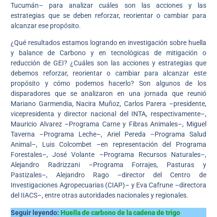
Tucumán– para analizar cuáles son las acciones y las
estrategias que se deben reforzar, reorientar o cambiar para
alcanzar ese propósito.
¿Qué resultados estamos logrando en investigación sobre huella
y balance de Carbono y en tecnológicas de mitigación o
reducción de GEI? ¿Cuáles son las acciones y estrategias que
debemos reforzar, reorientar o cambiar para alcanzar este
propósito y cómo podemos hacerlo? Son algunos de los
disparadores que se analizaron en una jornada que reunió
Mariano Garmendia, Nacira Muñoz, Carlos Parera –presidente,
vicepresidenta y director nacional del INTA, respectivamente–,
Mauricio Alvarez –Programa Carne y Fibras Animales–, Miguel
Taverna –Programa Leche–, Ariel Pereda –Programa Salud
Animal–, Luis Colcombet –en representación del Programa
Forestales–, José Volante –Programa Recursos Naturales–,
Alejandro Radrizzani –Programa Forrajes, Pasturas y
Pastizales–, Alejandro Rago –director del Centro de
Investigaciones Agropecuarias (CIAP)– y Eva Cafrune –directora
del IIACS–, entre otras autoridades nacionales y regionales.
Seguir leyendo:
Huella de carbono de la cadena de trigo