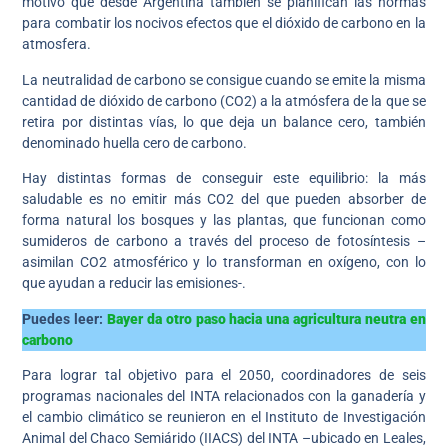
motivo que desde Argentina también se planifican las normas
para combatir los nocivos efectos que el dióxido de carbono en la
atmosfera.
La neutralidad de carbono se consigue cuando se emite la misma
cantidad de dióxido de carbono (CO2) a la atmósfera de la que se
retira por distintas vías, lo que deja un balance cero, también
denominado huella cero de carbono.
Hay distintas formas de conseguir este equilibrio: la más
saludable es no emitir más CO2 del que pueden absorber de
forma natural los bosques y las plantas, que funcionan como
sumideros de carbono a través del proceso de fotosíntesis –
asimilan CO2 atmosférico y lo transforman en oxígeno, con lo
que ayudan a reducir las emisiones-.
Puedes leer:
Bayer da otro paso hacia una agricultura neutra en
carbono
Para lograr tal objetivo para el 2050, coordinadores de seis
programas nacionales del INTA relacionados con la ganadería y
el cambio climático se reunieron en el Instituto de Investigación
Animal del Chaco Semiárido (IIACS) del INTA –ubicado en Leales,