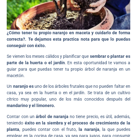
¿Cómo tener tu propio naranjo en maceta y cuidarlo de forma
correcta?. Te dejamos esta practica nota para que lo puedas
conseguir con éxito.
Se vienen los meses cálidos y planificar que
sembrar o plantar es
parte de la huerta o el jardín
. En esta oportunidad te vamos a
guiar para que puedas tener tu propio árbol de naranja en un
macetón.
Un
naranjo es
uno de los árboles frutales que no pueden faltar en
casa, ya sea en la huerta o en el jardín. Se trata de un cultivo
cítrico muy popular, uno de los más conocidos después del
mandarino y el limonero.
Contar con un
árbol de naranja
no tiene precio, es útil, además,
teniendo
éxito en la siembra y el proceso de crecimiento de la
planta
, puedes contar con el fruto,
la naranja
, la que puedes
emplear en la cocina de casa, ya sea para jugos, para consumir