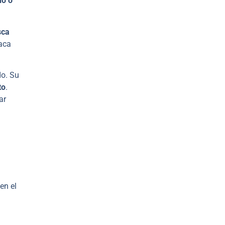
do o
sca
haca
do. Su
to
.
ar
en el