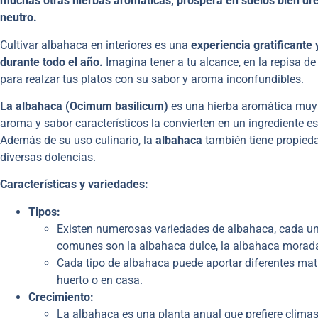
muchas otras hierbas aromáticas, prospera en suelos bien dre
neutro.
Cultivar albahaca en interiores es una
experiencia gratificante y
durante todo el año.
Imagina tener a tu alcance, en la repisa d
para realzar tus platos con su sabor y aroma inconfundibles.
La albahaca (Ocimum basilicum)
es una hierba aromática muy 
aroma y sabor característicos la convierten en un ingrediente e
Además de su uso culinario, la
albahaca
también tiene propiedad
diversas dolencias.
Características y variedades:
Tipos:
Existen numerosas variedades de albahaca, cada una
comunes son la albahaca dulce, la albahaca morada,
Cada tipo de albahaca puede aportar diferentes matic
huerto o en casa.
Crecimiento:
La albahaca es una planta anual que prefiere climas