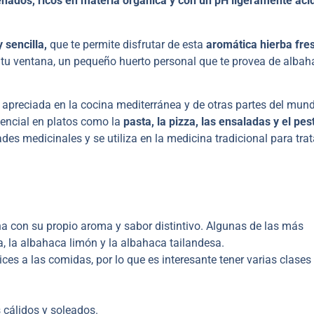
nados, ricos en materia orgánica y con un pH ligeramente áci
 sencilla,
que te permite disfrutar de esta
aromática hierba fre
e tu ventana, un pequeño huerto personal que te provea de alba
apreciada en la cocina mediterránea y de otras partes del mun
sencial en platos como la
pasta, la pizza, las ensaladas y el pes
es medicinales y se utiliza en la medicina tradicional para trat
 con su propio aroma y sabor distintivo. Algunas de las más
 la albahaca limón y la albahaca tailandesa.
es a las comidas, por lo que es interesante tener varias clases 
 cálidos y soleados.