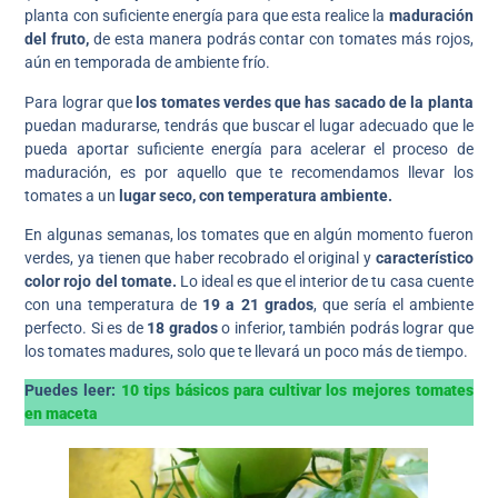
planta con suficiente energía para que esta realice la
maduración
del fruto,
de esta manera podrás contar con tomates más rojos,
aún en temporada de ambiente frío.
Para lograr que
los tomates verdes que has sacado de la planta
puedan madurarse, tendrás que buscar el lugar adecuado que le
pueda aportar suficiente energía para acelerar el proceso de
maduración, es por aquello que te recomendamos llevar los
tomates a un
lugar seco, con temperatura ambiente.
En algunas semanas, los tomates que en algún momento fueron
verdes, ya tienen que haber recobrado el original y
característico
color rojo del tomate.
Lo ideal es que el interior de tu casa cuente
con una temperatura de
19 a 21 grados
, que sería el ambiente
perfecto. Si es de
18 grados
o inferior, también podrás lograr que
los tomates madures, solo que te llevará un poco más de tiempo.
Puedes leer:
10 tips básicos para cultivar los mejores tomates
en maceta