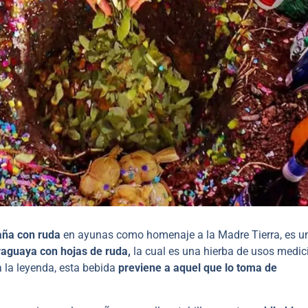
ña con ruda
en ayunas como homenaje a la Madre Tierra, es u
aguaya con hojas de ruda,
la cual es una hierba de usos medic
a la leyenda, esta bebida
previene a aquel que lo toma de