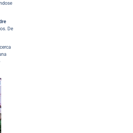
ándose
dre
ros. De
 cerca
 una
o