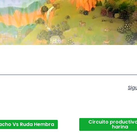
Sig
Circuito productivo
acho Vs Ruda Hembra
harina