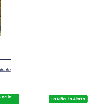
uiente
 de la
La Niña, En Alerta