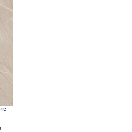
erra
a