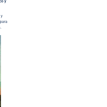
co y
 y
 para
.