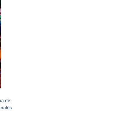
na de
inales