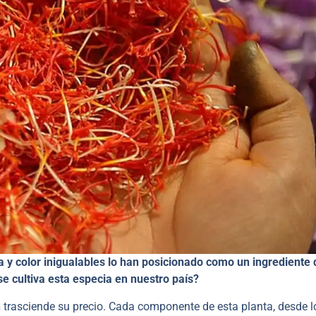
y color inigualables lo han posicionado como un ingrediente 
se cultiva esta especia en nuestro país?
n
trasciende su precio. Cada componente de esta planta, desde l