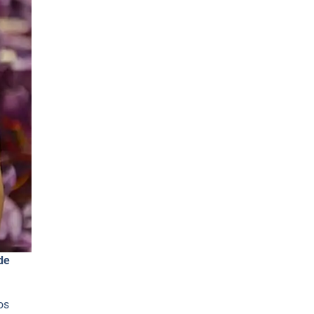
de
os