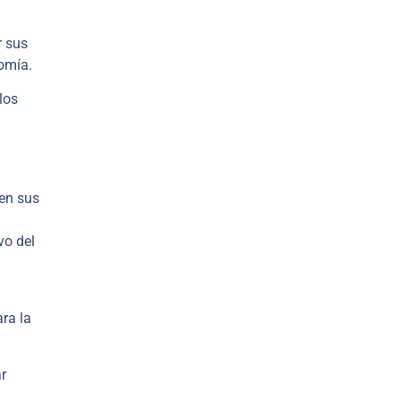
r sus
nomía.
los
en sus
vo del
ra la
r