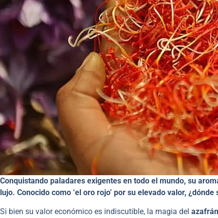
Conquistando paladares exigentes en todo el mundo, su aroma 
lujo. Conocido como ‘el oro rojo’ por su elevado valor, ¿dónde 
Si bien su valor económico es indiscutible, la magia del
azafrá