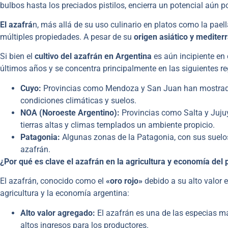
bulbos hasta los preciados pistilos, encierra un potencial aún po
El azafrá
n, más allá de su uso culinario en platos como la paella
múltiples propiedades. A pesar de su
origen asiático y mediter
Si bien el
cultivo del azafrán en Argentina
es aún incipiente en
últimos años y se concentra principalmente en las siguientes re
Cuyo:
Provincias como Mendoza y San Juan han mostrado u
condiciones climáticas y suelos.
NOA (Noroeste Argentino):
Provincias como Salta y Juju
tierras altas y climas templados un ambiente propicio.
Patagonia:
Algunas zonas de la Patagonia, con sus suelos 
azafrán.
¿Por qué es clave el azafrán en la agricultura y economía del 
El azafrán, conocido como el
«oro rojo»
debido a su alto valor 
agricultura y la economía argentina:
Alto valor agregado:
El azafrán es una de las especias má
altos ingresos para los productores.