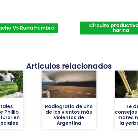
Circuito productivo
acho Vs Ruda Hembra
harina
Artículos relacionados
tales
Radiografía de uno
Te d
 Phillip
de los vientos más
consejos
furor en
violentos de
mates n
sociales
Argentina
la yer