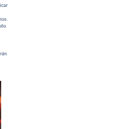
icar
nos.
llo
frán