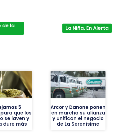
 de la
La Niña, En Alerta
ejamos 5
Arcor y Danone ponen
 para que los
en marcha su alianza
o se laven y
y unifican el negocio
ba dure más
de La Serenísima