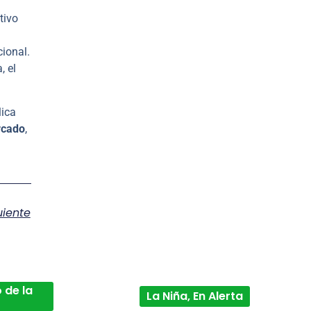
tivo
cional.
, el
lica
rcado
,
uiente
 de la
La Niña, En Alerta