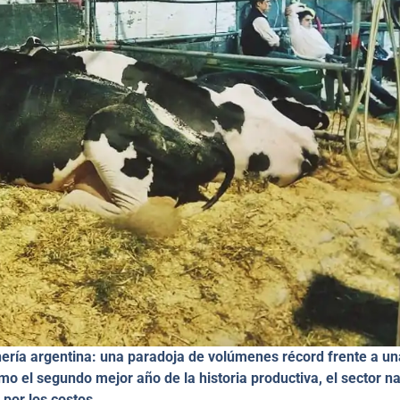
chería argentina: una paradoja de volúmenes récord frente a un
mo el segundo mejor año de la historia productiva, el sector n
 por los costos.