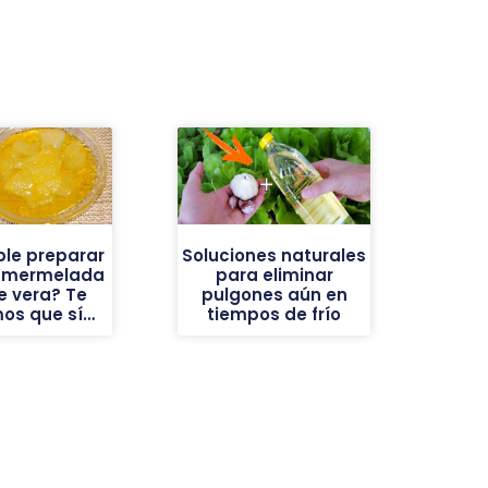
ble preparar
Soluciones naturales
a mermelada
para eliminar
e vera? Te
pulgones aún en
os que sí…
tiempos de frío