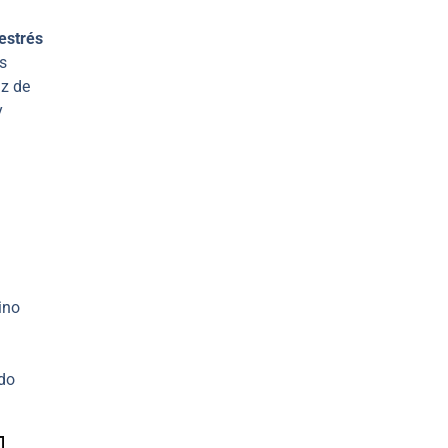
estrés
os
z de
y
ino
ndo