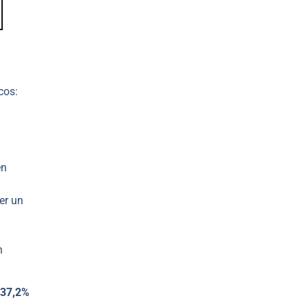
cos:
en
er un
n
37,2%