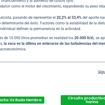
e financiamiento y al aumento de costos fijos.
daron como el motor del crecimiento, expandiendo su peso rela
alcista, pasando de representar el
32,2% al 33,4%
del aporte na
o determinante del éxito. Factores como la estabilidad de la dieta
ndividual definen la permanencia en la actividad.
s de 10.000 litros promedian en realidad los
20.000 lt/d
), se ap
os,
la vaca es la última en enterarse de las turbulencias del me
 macroeconómica.
Sig
Circuito productivo
acho Vs Ruda Hembra
harina