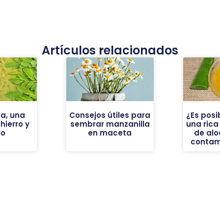
Artículos relacionados
a, una
Consejos útiles para
¿Es posi
ierro y
sembrar manzanilla
una ric
io
en maceta
de alo
contam