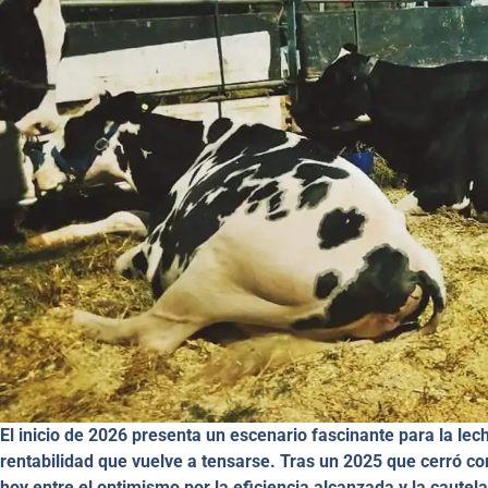
El inicio de 2026 presenta un escenario fascinante para la le
rentabilidad que vuelve a tensarse. Tras un 2025 que cerró co
hoy entre el optimismo por la eficiencia alcanzada y la cautela