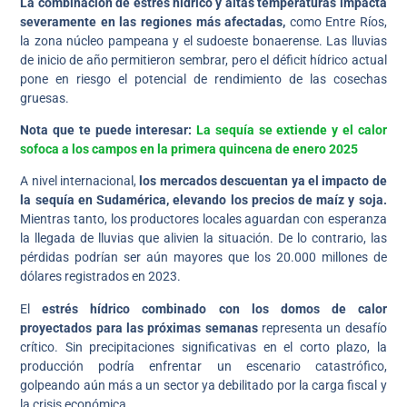
La combinación de estrés hídrico y altas temperaturas impacta
severamente en las regiones más afectadas,
como Entre Ríos,
la zona núcleo pampeana y el sudoeste bonaerense. Las lluvias
de inicio de año permitieron sembrar, pero el déficit hídrico actual
pone en riesgo el potencial de rendimiento de las cosechas
gruesas.
Nota que te puede interesar:
La sequía se extiende y el calor
sofoca a los campos en la primera quincena de enero 2025
A nivel internacional,
los mercados descuentan ya el impacto de
la sequía en Sudamérica, elevando los precios de maíz y soja.
Mientras tanto, los productores locales aguardan con esperanza
la llegada de lluvias que alivien la situación. De lo contrario, las
pérdidas podrían ser aún mayores que los 20.000 millones de
dólares registrados en 2023.
El
estrés hídrico combinado con los domos de calor
proyectados para las próximas semanas
representa un desafío
crítico. Sin precipitaciones significativas en el corto plazo, la
producción podría enfrentar un escenario catastrófico,
golpeando aún más a un sector ya debilitado por la carga fiscal y
la crisis económica.