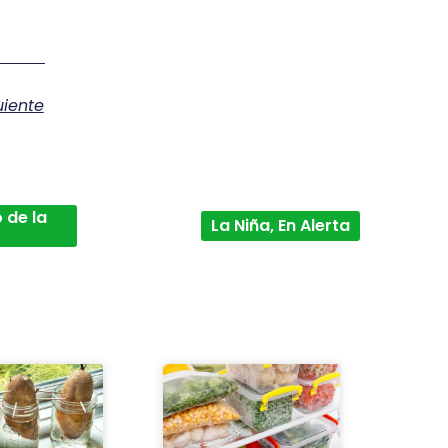
uiente
 de la
La Niña, En Alerta