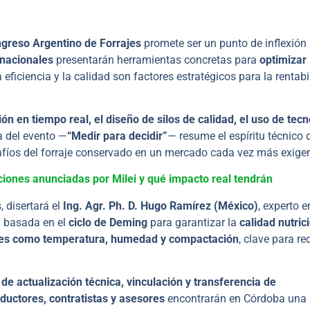
greso Argentino de Forrajes
promete ser un punto de inflexión
rnacionales
presentarán herramientas concretas para
optimizar 
 eficiencia y la calidad son factores estratégicos para la rentabi
ón en tiempo real, el diseño de silos de calidad, el uso de tecn
a del evento —
“Medir para decidir”
— resume el espíritu técnico 
fíos del forraje conservado en un mercado cada vez más exigen
iones anunciadas por Milei y qué impacto real tendrán
, disertará el
Ing. Agr. Ph. D. Hugo Ramírez (México)
, experto e
l basada en el
ciclo de Deming
para garantizar la
calidad nutric
les como temperatura, humedad y compactación
, clave para re
de actualización técnica, vinculación y transferencia de
ductores, contratistas y asesores
encontrarán en Córdoba una