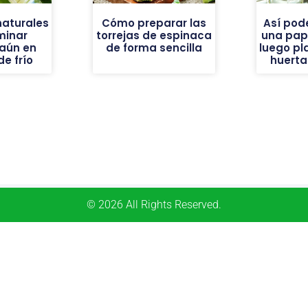
naturales
Cómo preparar las
Así pod
minar
torrejas de espinaca
una pap
aún en
de forma sencilla
luego pl
e frío
huerta
© 2026 All Rights Reserved.