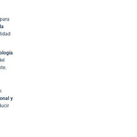
 para
la
lidad
ología
del
te.
n
ional y
ducir