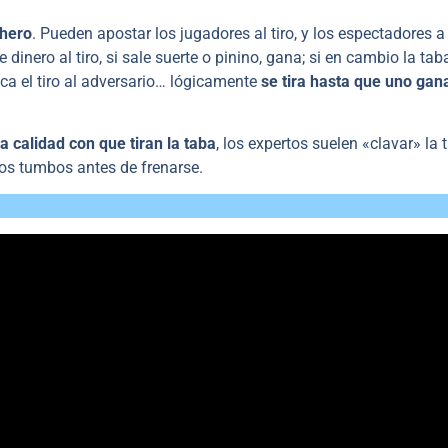
chero
. Pueden apostar los jugadores al tiro, y los espectadores 
inero al tiro, si sale suerte o pinino, gana; si en cambio la tab
oca el tiro al adversario… lógicamente
se tira hasta que uno gan
a calidad con que tiran la taba
, los expertos suelen «clavar» la 
tos tumbos antes de frenarse.