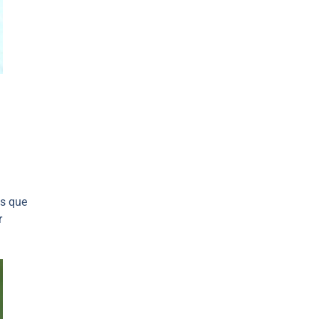
es que
r