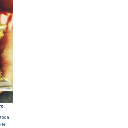
ro.
 toda
 te