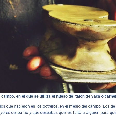
 campo, en el que se utiliza el hueso del talón de vaca o carne
llos que nacieron en los potreros, en el medio del campo. Los de
yores del barrio y que deseabas que les faltara alguien para que