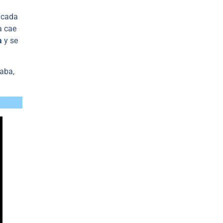
a cada
a cae
a
y se
taba,