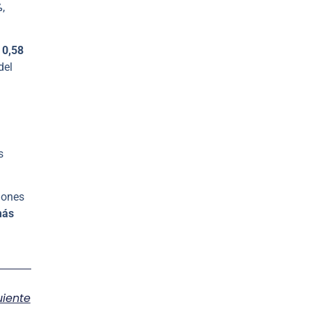
%
,
 0,58
del
s
iones
más
uiente