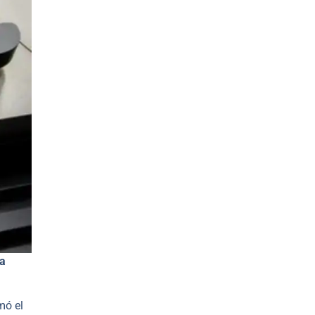
la
mó el