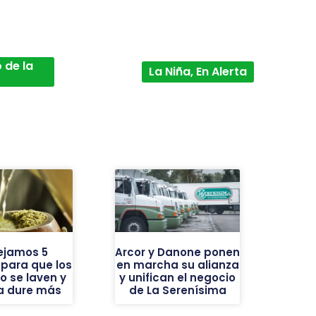
 de la
La Niña, En Alerta
ejamos 5
Arcor y Danone ponen
 para que los
en marcha su alianza
o se laven y
y unifican el negocio
ba dure más
de La Serenísima