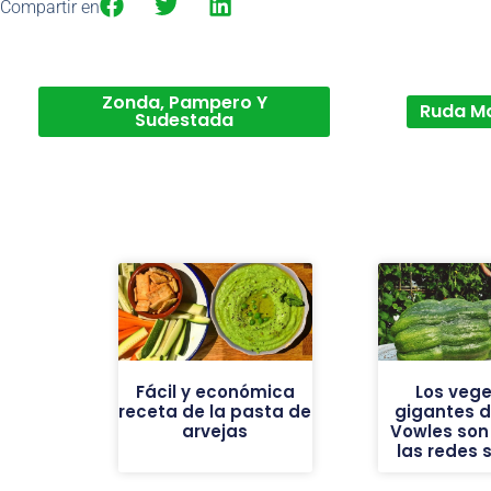
Compartir en
Zonda, Pampero Y
Ruda M
Sudestada
Fácil y económica
Los vege
receta de la pasta de
gigantes de
arvejas
Vowles son 
las redes 