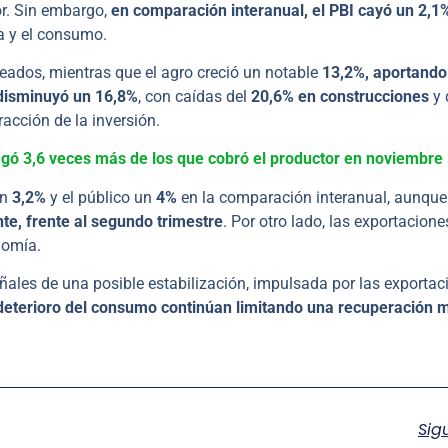
or. Sin embargo,
en comparación interanual, el PBI cayó un 2,1
ia y el consumo.
eados, mientras que el agro creció un notable
13,2%, aportando
 disminuyó un 16,8%
, con caídas del
20,6% en construcciones
y 
acción de la inversión.
gó 3,6 veces más de los que cobró el productor en noviembre
un
3,2%
y el público un
4%
en la comparación interanual, aunque
te, frente al segundo trimestre
. Por otro lado, las exportacione
nomía.
eñales de una posible estabilización, impulsada por las exportac
el deterioro del consumo continúan limitando una recuperación 
Sig