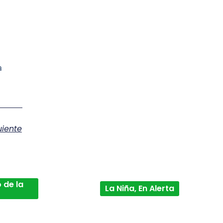
a
.
uiente
 de la
La Niña, En Alerta