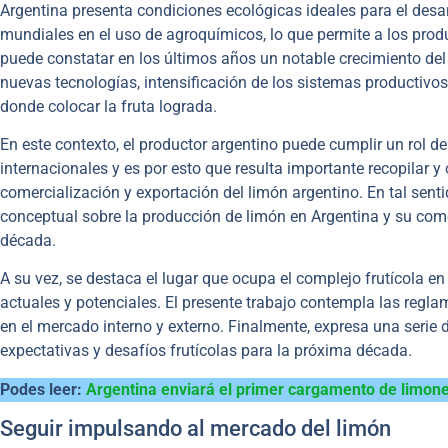
Argentina presenta condiciones ecológicas ideales para el desar
mundiales en el uso de agroquímicos, lo que permite a los produ
puede constatar en los últimos años un notable crecimiento del s
nuevas tecnologías, intensificación de los sistemas productiv
donde colocar la fruta lograda.
En este contexto, el productor argentino puede cumplir un rol
internacionales y es por esto que resulta importante recopilar y
comercialización y exportación del limón argentino. En tal sentid
conceptual sobre la producción de limón en Argentina y su come
década.
A su vez, se destaca el lugar que ocupa el complejo frutícola e
actuales y potenciales. El presente trabajo contempla las reglam
en el mercado interno y externo. Finalmente, expresa una serie d
expectativas y desafíos frutícolas para la próxima década.
Podes leer:
Argentina enviará el primer cargamento de limone
Seguir impulsando al mercado del limón