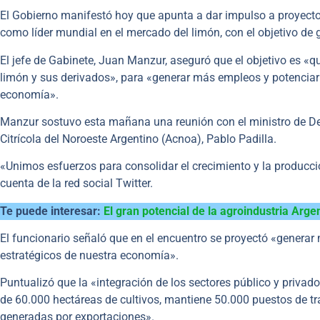
El Gobierno manifestó hoy que apunta a dar impulso a proyecto
como líder mundial en el mercado del limón, con el objetivo de 
El jefe de Gabinete, Juan Manzur, aseguró que el objetivo es «
limón y sus derivados», para «generar más empleos y potenciar 
economía».
Manzur sostuvo esta mañana una reunión con el ministro de Desa
Citrícola del Noroeste Argentino (Acnoa), Pablo Padilla.
«Unimos esfuerzos para consolidar el crecimiento y la producción
cuenta de la red social Twitter.
Te puede interesar:
El gran potencial de la agroindustria Arge
El funcionario señaló que en el encuentro se proyectó «generar
estratégicos de nuestra economía».
Puntualizó que la «integración de los sectores público y priva
de 60.000 hectáreas de cultivos, mantiene 50.000 puestos de tra
generadas por exportaciones».