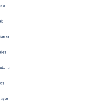
r a
l;
ión en
ales
oda la
los
mayor