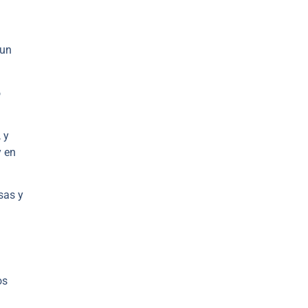
 un
o
 y
y en
sas y
os