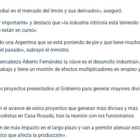
ial en el mercado del limón y sus derivados», aseguró.
importante» y destacó que «la industria citrícola está teniendo
 están en curso».
do una Argentina que se está poniendo de pie y que tiene much
l pasado», subrayó el ministro.
ncabeza Alberto Fernández la clave es el desarrollo industrial»,
rabajo y tiene un montón de efectos multiplicadores en empleo 
os proyectos presentados al Gobierno para generar mayores divi
 el avance de estos proyectos que generan más divisas y más
iodistas en Casa Rosada, tras la reunión con los funcionarios.
 de más impacto en el largo plazo y van a permitir atenuar est
ico que afecta la producción».