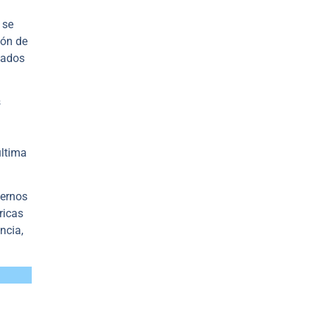
 se
ión de
cados
s
última
ternos
ricas
ncia,