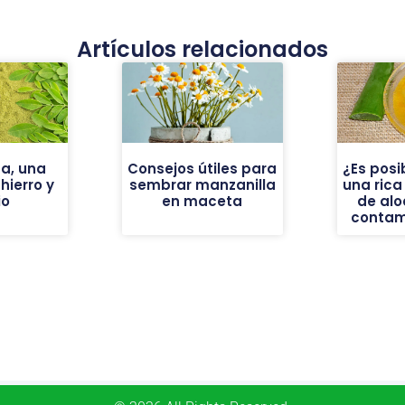
Artículos relacionados
a, una
Consejos útiles para
¿Es posi
ierro y
sembrar manzanilla
una ric
io
en maceta
de alo
contam