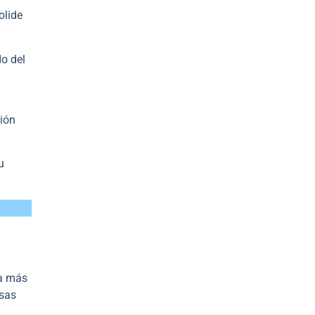
olide
do del
ción
u
pa más
isas