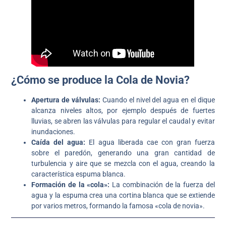
¿Cómo se produce la Cola de Novia?
Apertura de válvulas:
Cuando el nivel del agua en el dique
alcanza niveles altos, por ejemplo después de fuertes
lluvias, se abren las válvulas para regular el caudal y evitar
inundaciones.
Caída del agua:
El agua liberada cae con gran fuerza
sobre el paredón, generando una gran cantidad de
turbulencia y aire que se mezcla con el agua, creando la
característica espuma blanca.
Formación de la «cola»:
La combinación de la fuerza del
agua y la espuma crea una cortina blanca que se extiende
por varios metros, formando la famosa «cola de novia».